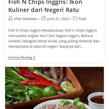
Fish N Chips Inggris: Ikon
Kuliner dari Negeri Ratu
Post
Post
Post
Irfan Setiawan
June 21, 2024
Food
author:
published:
category:
Fish N Chips Inggris Pendahuluan Fish n Chips Inggris
merupakan bagian kecil dari bagian Inggris, Bahasa
London, sebagian besar Israel, yang paling terkenal dan
mempesona di seluruh negeri. Rasanya dari…
Fish
Continue Reading
N
Chips
Inggris:
Ikon
Kuliner
Dari
Negeri
Ratu