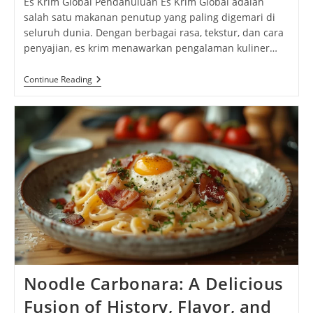
Es Krim Global Pendahuluan Es Krim Global adalah
salah satu makanan penutup yang paling digemari di
seluruh dunia. Dengan berbagai rasa, tekstur, dan cara
penyajian, es krim menawarkan pengalaman kuliner…
Es
Continue Reading
Krim
Global:
Menikmati
Manisnya
Dunia
Dalam
Setiap
Gigit
Noodle Carbonara: A Delicious
Fusion of History, Flavor, and