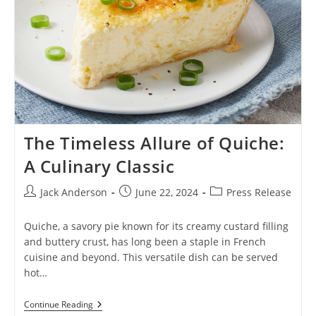
The Timeless Allure of Quiche:
A Culinary Classic
Post
Post
Post
Jack Anderson
June 22, 2024
Press Release
author:
published:
category:
Quiche, a savory pie known for its creamy custard filling
and buttery crust, has long been a staple in French
cuisine and beyond. This versatile dish can be served
hot…
The
Continue Reading
Timeless