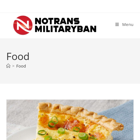
Skip
to
content
Menu
Food
>
Food