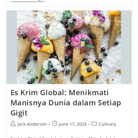
Vietnam:
Mangkuk
Kehangatan
Dari
Negeri
Paman
Ho
Es Krim Global: Menikmati
Manisnya Dunia dalam Setiap
Gigit
Post
Post
Post
Jack Anderson
June 17, 2024
Culinary
author:
published:
category: