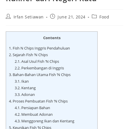
Post
Post
Post
Irfan Setiawan
June 21, 2024
Food
author:
published:
category:
Contents
1.
Fish N Chips Inggris Pendahuluan
2.
Sejarah Fish ‘N Chips
2.1.
Asal Usul Fish ‘N Chips
2.2.
Perkembangan di Inggris
3.
Bahan-Bahan Utama Fish ‘N Chips
3.1.
Ikan
3.2.
Kentang
3.3.
Adonan
4.
Proses Pembuatan Fish ‘N Chips
4.1.
Persiapan Bahan
4.2.
Membuat Adonan
4.3.
Menggoreng Ikan dan Kentang
5.
Keunikan Fish ‘N Chips