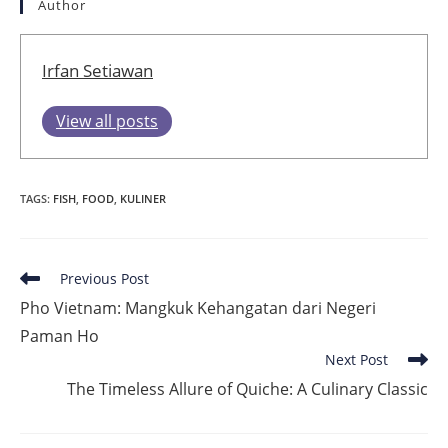
Author
Irfan Setiawan
View all posts
TAGS
:
FISH
,
FOOD
,
KULINER
Read
Previous Post
more
Pho Vietnam: Mangkuk Kehangatan dari Negeri
articles
Paman Ho
Next Post
The Timeless Allure of Quiche: A Culinary Classic