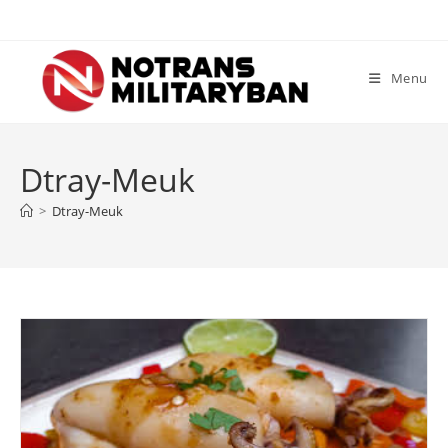
Skip
to
content
Menu
Dtray-Meuk
>
Dtray-Meuk