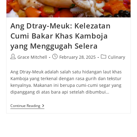
Ang Dtray-Meuk: Kelezatan
Cumi Bakar Khas Kamboja
yang Menggugah Selera
Post
Post
Post
Grace Mitchell
February 28, 2025
Culinary
author:
published:
category:
Ang Dtray-Meuk adalah salah satu hidangan laut khas
Kamboja yang terkenal dengan rasa gurih dan tekstur
kenyalnya. Makanan ini berupa cumi-cumi segar yang
dipanggang di atas bara api setelah dibumbui…
Ang
Continue Reading
Dtray-
Meuk:
Kelezatan
Cumi
Bakar
Khas