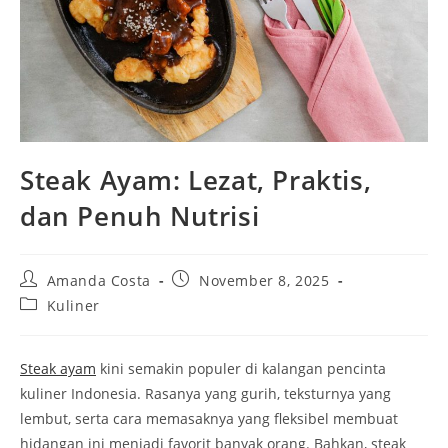
Steak Ayam: Lezat, Praktis,
dan Penuh Nutrisi
Post
Post
Amanda Costa
November 8, 2025
author:
published:
Post
Kuliner
category:
Steak ayam
kini semakin populer di kalangan pencinta
kuliner Indonesia. Rasanya yang gurih, teksturnya yang
lembut, serta cara memasaknya yang fleksibel membuat
hidangan ini menjadi favorit banyak orang. Bahkan, steak