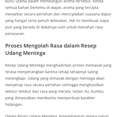
kunci utama dalam membangun aroma tersebut. Ketika
semua bahan bertemu di wajan, aroma yang tercipta
menyebar secara perlahan dan menciptakan suasana dapur
yang hangat serta penuh kelezatan. Hal ini membuat siapa
pun yang berada di dekatnya sulit untuk menahan rasa
penasaran.
Proses Mengolah Rasa dalam Resep
Udang Mentega
Resep Udang Mentega menghadirkan proses memasak yang
terasa menyenangkan karena setiap tahapnya saling
melengkapi. Udang yang dimasak dengan mentega akan
menyerap rasa secara perlahan sehingga menghasilkan
tekstur lembut dan rasa yang merata. Selain itu, bumbu
yang dimasukkan membantu memperkuat karakter
hidangan.
Dalam Resep Udang Mentega, keseimbangan antara panas