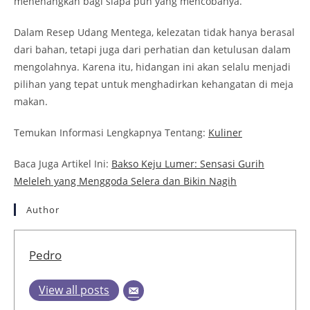
menenangkan bagi siapa pun yang mencobanya.
Dalam Resep Udang Mentega, kelezatan tidak hanya berasal
dari bahan, tetapi juga dari perhatian dan ketulusan dalam
mengolahnya. Karena itu, hidangan ini akan selalu menjadi
pilihan yang tepat untuk menghadirkan kehangatan di meja
makan.
Temukan Informasi Lengkapnya Tentang:
Kuliner
Baca Juga Artikel Ini:
Bakso Keju Lumer: Sensasi Gurih
Meleleh yang Menggoda Selera dan Bikin Nagih
Author
Pedro
View all posts