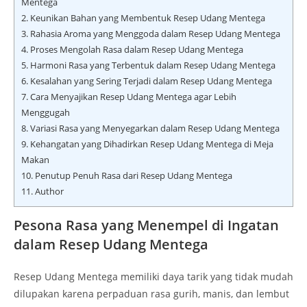
Mentega
2.
Keunikan Bahan yang Membentuk Resep Udang Mentega
3.
Rahasia Aroma yang Menggoda dalam Resep Udang Mentega
4.
Proses Mengolah Rasa dalam Resep Udang Mentega
5.
Harmoni Rasa yang Terbentuk dalam Resep Udang Mentega
6.
Kesalahan yang Sering Terjadi dalam Resep Udang Mentega
7.
Cara Menyajikan Resep Udang Mentega agar Lebih
Menggugah
8.
Variasi Rasa yang Menyegarkan dalam Resep Udang Mentega
9.
Kehangatan yang Dihadirkan Resep Udang Mentega di Meja
Makan
10.
Penutup Penuh Rasa dari Resep Udang Mentega
11.
Author
Pesona Rasa yang Menempel di Ingatan
dalam Resep Udang Mentega
Resep Udang Mentega memiliki daya tarik yang tidak mudah
dilupakan karena perpaduan rasa gurih, manis, dan lembut