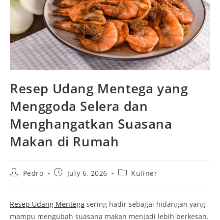
Resep Udang Mentega yang
Menggoda Selera dan
Menghangatkan Suasana
Makan di Rumah
Post
Post
Post
Pedro
July 6, 2026
Kuliner
author:
published:
category:
Resep Udang Mentega
sering hadir sebagai hidangan yang
mampu mengubah suasana makan menjadi lebih berkesan.