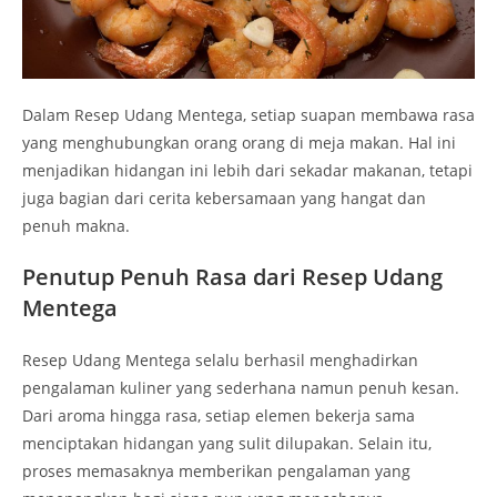
Dalam Resep Udang Mentega, setiap suapan membawa rasa
yang menghubungkan orang orang di meja makan. Hal ini
menjadikan hidangan ini lebih dari sekadar makanan, tetapi
juga bagian dari cerita kebersamaan yang hangat dan
penuh makna.
Penutup Penuh Rasa dari Resep Udang
Mentega
Resep Udang Mentega selalu berhasil menghadirkan
pengalaman kuliner yang sederhana namun penuh kesan.
Dari aroma hingga rasa, setiap elemen bekerja sama
menciptakan hidangan yang sulit dilupakan. Selain itu,
proses memasaknya memberikan pengalaman yang