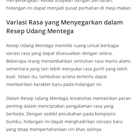
menyenangkan. Ketika disajikan dengan perhatian,
hidangan ini dapat menjadi pusat perhatian di meja makan.
Variasi Rasa yang Menyegarkan dalam
Resep Udang Mentega
Resep Udang Mentega memiliki ruang untuk berbagai
variasi rasa yang dapat disesuaikan dengan selera.
Beberapa orang menambahkan sentuhan rasa manis alami,
sementara yang lain lebih menyukai rasa gurih yang lebih
kuat. Selain itu, tambahan aroma tertentu dapat
memberikan karakter baru pada hidangan ini.
Dalam Resep Udang Mentega, kreativitas memainkan peran
penting dalam menciptakan pengalaman rasa yang
berbeda. Dengan sedikit perubahan pada komposisi
bumbu, hidangan ini dapat menghadirkan sensasi baru
yang tetap mempertahankan ciri khas aslinya.