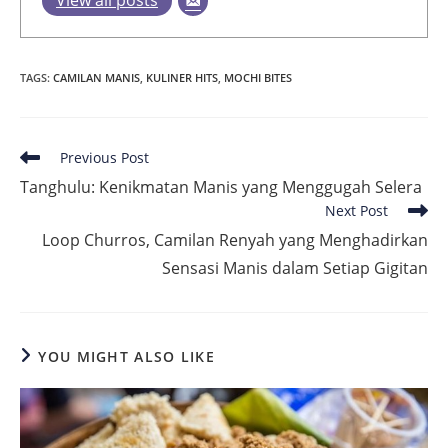
TAGS
:
CAMILAN MANIS
,
KULINER HITS
,
MOCHI BITES
Read
Previous Post
more
Tanghulu: Kenikmatan Manis yang Menggugah Selera
articles
Next Post
Loop Churros, Camilan Renyah yang Menghadirkan
Sensasi Manis dalam Setiap Gigitan
YOU MIGHT ALSO LIKE