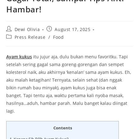
Hambar!
Post
Post
Dewi Olivia
August 17, 2025
author:
published:
Post
Press Release
/
Food
category:
Ayam kukus
itu jujur aja, dulu bukan menu favoritku. Tapi
setelah sering gagal sama goreng-gorengan dan sempet
kolesterol naik, aku akhirnya ‘kenalan’ sama ayam kukus. Eh,
aku malah ketagihan! Ternyata, selain sehat (dan nggak
bikin rumah bau minyak), ayam kukus juga bisa enak
banget. Tapi tentu aja, waktu pertama kali nyoba masak,
hasilnya…aduh, hambar parah. Malu banget kalau diingat
lagi.
Contents