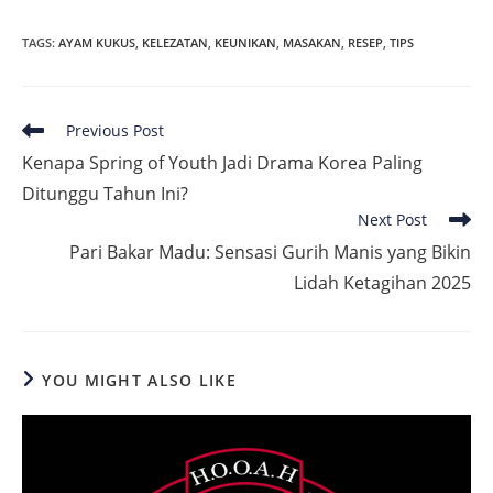
TAGS
:
AYAM KUKUS
,
KELEZATAN
,
KEUNIKAN
,
MASAKAN
,
RESEP
,
TIPS
Read
Previous Post
more
Kenapa Spring of Youth Jadi Drama Korea Paling
articles
Ditunggu Tahun Ini?
Next Post
Pari Bakar Madu: Sensasi Gurih Manis yang Bikin
Lidah Ketagihan 2025
YOU MIGHT ALSO LIKE