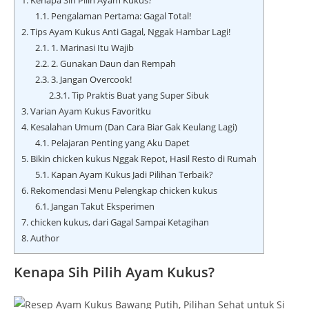
1.
Kenapa Sih Pilih Ayam Kukus?
1.1.
Pengalaman Pertama: Gagal Total!
2.
Tips Ayam Kukus Anti Gagal, Nggak Hambar Lagi!
2.1.
1. Marinasi Itu Wajib
2.2.
2. Gunakan Daun dan Rempah
2.3.
3. Jangan Overcook!
2.3.1.
Tip Praktis Buat yang Super Sibuk
3.
Varian Ayam Kukus Favoritku
4.
Kesalahan Umum (Dan Cara Biar Gak Keulang Lagi)
4.1.
Pelajaran Penting yang Aku Dapet
5.
Bikin chicken kukus Nggak Repot, Hasil Resto di Rumah
5.1.
Kapan Ayam Kukus Jadi Pilihan Terbaik?
6.
Rekomendasi Menu Pelengkap chicken kukus
6.1.
Jangan Takut Eksperimen
7.
chicken kukus, dari Gagal Sampai Ketagihan
8.
Author
Kenapa Sih Pilih Ayam Kukus?