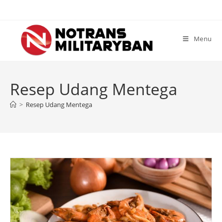
Skip
to
content
Menu
Resep Udang Mentega
>
Resep Udang Mentega