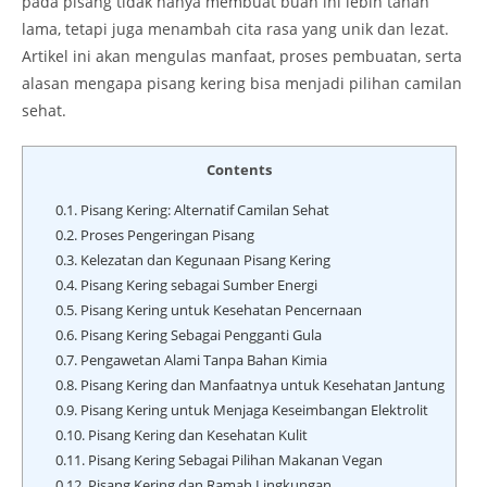
pada pisang tidak hanya membuat buah ini lebih tahan
lama, tetapi juga menambah cita rasa yang unik dan lezat.
Artikel ini akan mengulas manfaat, proses pembuatan, serta
alasan mengapa pisang kering bisa menjadi pilihan camilan
sehat.
Contents
0.1.
Pisang Kering: Alternatif Camilan Sehat
0.2.
Proses Pengeringan Pisang
0.3.
Kelezatan dan Kegunaan Pisang Kering
0.4.
Pisang Kering sebagai Sumber Energi
0.5.
Pisang Kering untuk Kesehatan Pencernaan
0.6.
Pisang Kering Sebagai Pengganti Gula
0.7.
Pengawetan Alami Tanpa Bahan Kimia
0.8.
Pisang Kering dan Manfaatnya untuk Kesehatan Jantung
0.9.
Pisang Kering untuk Menjaga Keseimbangan Elektrolit
0.10.
Pisang Kering dan Kesehatan Kulit
0.11.
Pisang Kering Sebagai Pilihan Makanan Vegan
0.12.
Pisang Kering dan Ramah Lingkungan