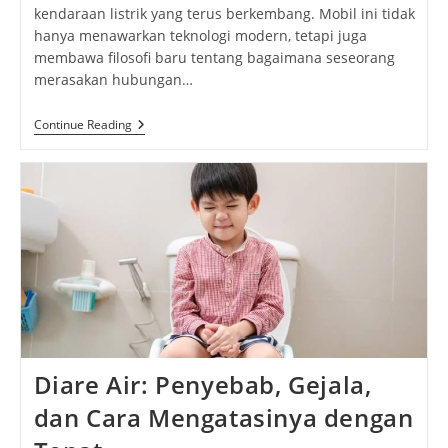
kendaraan listrik yang terus berkembang. Mobil ini tidak
hanya menawarkan teknologi modern, tetapi juga
membawa filosofi baru tentang bagaimana seseorang
merasakan hubungan…
Jaecoo
Continue Reading
J5
EV:
Saat
SUV
Listrik
Modern
Mengubah
Cara
Kita
Merasakan
Jalan
Dan
Masa
Depan
Diare Air: Penyebab, Gejala,
dan Cara Mengatasinya dengan