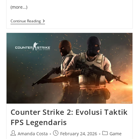
(more…)
Diare
Continue Reading
Air:
Penyebab,
Gejala,
Dan
Cara
Mengatasinya
Dengan
Tepat
Counter Strike 2: Evolusi Taktik
FPS Legendaris
Post
Post
Post
Amanda Costa
February 24, 2026
Game