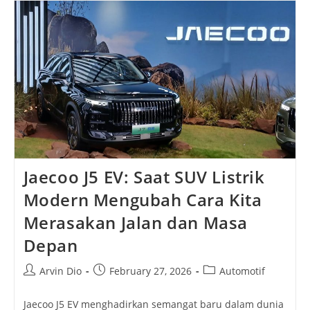
Sunyi
Tempat
Harapan
Bangsa
Dirancang
Dan
Masa
Depan
Ditentukan
Jaecoo J5 EV: Saat SUV Listrik
Modern Mengubah Cara Kita
Merasakan Jalan dan Masa
Depan
Post
Post
Post
Arvin Dio
February 27, 2026
Automotif
author:
published:
category:
Jaecoo J5 EV menghadirkan semangat baru dalam dunia