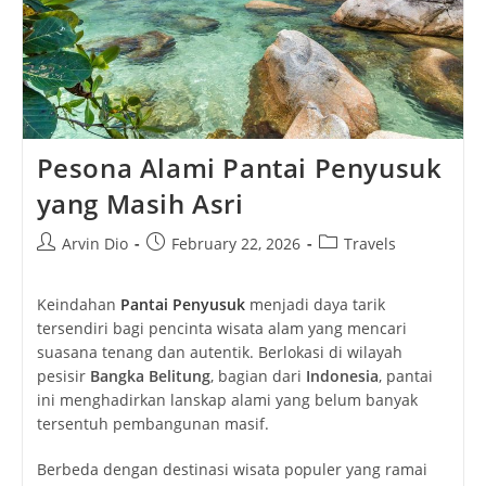
Pesona Alami Pantai Penyusuk
yang Masih Asri
Post
Post
Post
Arvin Dio
February 22, 2026
Travels
author:
published:
category:
Keindahan
Pantai Penyusuk
menjadi daya tarik
tersendiri bagi pencinta wisata alam yang mencari
suasana tenang dan autentik. Berlokasi di wilayah
pesisir
Bangka Belitung
, bagian dari
Indonesia
, pantai
ini menghadirkan lanskap alami yang belum banyak
tersentuh pembangunan masif.
Berbeda dengan destinasi wisata populer yang ramai