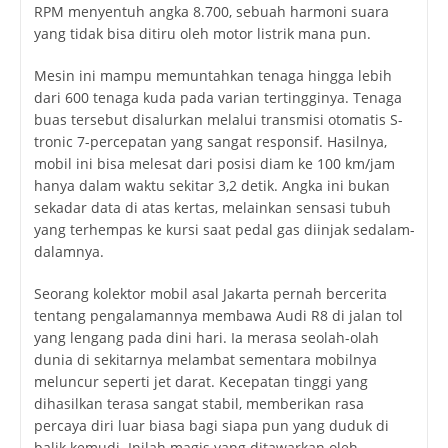
RPM menyentuh angka 8.700, sebuah harmoni suara
yang tidak bisa ditiru oleh motor listrik mana pun.
Mesin ini mampu memuntahkan tenaga hingga lebih
dari 600 tenaga kuda pada varian tertingginya. Tenaga
buas tersebut disalurkan melalui transmisi otomatis S-
tronic 7-percepatan yang sangat responsif. Hasilnya,
mobil ini bisa melesat dari posisi diam ke 100 km/jam
hanya dalam waktu sekitar 3,2 detik. Angka ini bukan
sekadar data di atas kertas, melainkan sensasi tubuh
yang terhempas ke kursi saat pedal gas diinjak sedalam-
dalamnya.
Seorang kolektor mobil asal Jakarta pernah bercerita
tentang pengalamannya membawa Audi R8 di jalan tol
yang lengang pada dini hari. Ia merasa seolah-olah
dunia di sekitarnya melambat sementara mobilnya
meluncur seperti jet darat. Kecepatan tinggi yang
dihasilkan terasa sangat stabil, memberikan rasa
percaya diri luar biasa bagi siapa pun yang duduk di
balik kemudi. Inilah magis yang ditawarkan oleh