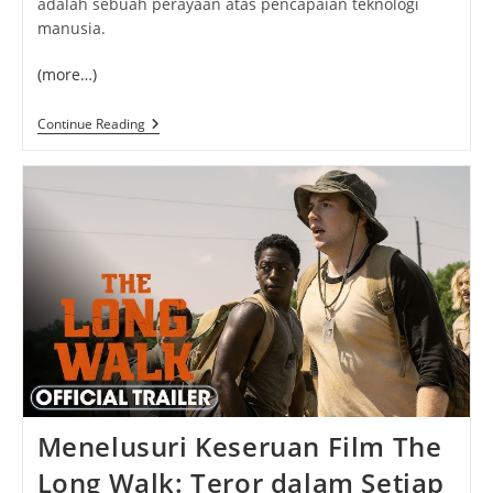
adalah sebuah perayaan atas pencapaian teknologi
manusia.
(more…)
Audi
Continue Reading
R8:
Sang
Legenda
Supercar
Dengan
Kecepatan
Tinggi
Yang
Abadi
Menelusuri Keseruan Film The
Long Walk: Teror dalam Setiap