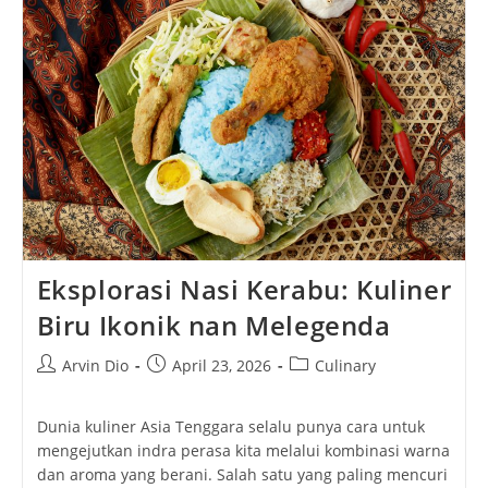
Yang
Selalu
Bikin
Rindu
Eksplorasi Nasi Kerabu: Kuliner
Biru Ikonik nan Melegenda
Post
Post
Post
Arvin Dio
April 23, 2026
Culinary
author:
published:
category:
Dunia kuliner Asia Tenggara selalu punya cara untuk
mengejutkan indra perasa kita melalui kombinasi warna
dan aroma yang berani. Salah satu yang paling mencuri