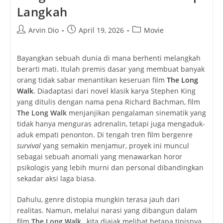
Langkah
Post
Post
Post
Arvin Dio
April 19, 2026
Movie
author:
published:
category:
Bayangkan sebuah dunia di mana berhenti melangkah
berarti mati. Itulah premis dasar yang membuat banyak
orang tidak sabar menantikan keseruan film
The Long
Walk
. Diadaptasi dari novel klasik karya Stephen King
yang ditulis dengan nama pena Richard Bachman, film
The Long Walk
menjanjikan pengalaman sinematik yang
tidak hanya menguras adrenalin, tetapi juga mengaduk-
aduk empati penonton. Di tengah tren film bergenre
survival
yang semakin menjamur, proyek ini muncul
sebagai sebuah anomali yang menawarkan horor
psikologis yang lebih murni dan personal dibandingkan
sekadar aksi laga biasa.
Dahulu, genre distopia mungkin terasa jauh dari
realitas. Namun, melalui narasi yang dibangun dalam
film
The Long Walk
, kita diajak melihat betapa tipisnya