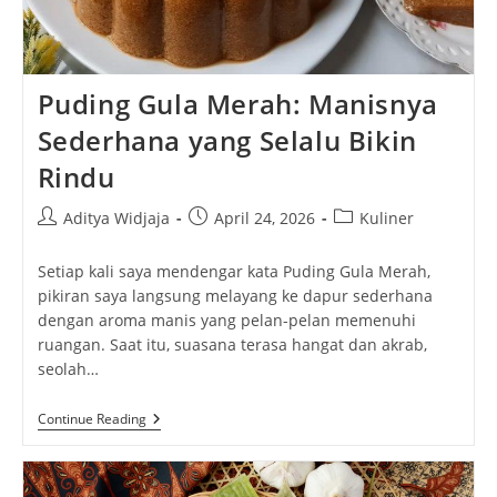
Puding Gula Merah: Manisnya
Sederhana yang Selalu Bikin
Rindu
Post
Post
Post
Aditya Widjaja
April 24, 2026
Kuliner
author:
published:
category:
Setiap kali saya mendengar kata Puding Gula Merah,
pikiran saya langsung melayang ke dapur sederhana
dengan aroma manis yang pelan-pelan memenuhi
ruangan. Saat itu, suasana terasa hangat dan akrab,
seolah…
Puding
Continue Reading
Gula
Merah:
Manisnya
Sederhana