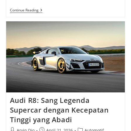
Eksplorasi
Continue Reading
Nasi
Kerabu:
Kuliner
Biru
Ikonik
Nan
Melegenda
Audi R8: Sang Legenda
Supercar dengan Kecepatan
Tinggi yang Abadi
Post
Post
Post
Arvin Dio
April 21, 2026
Automotif