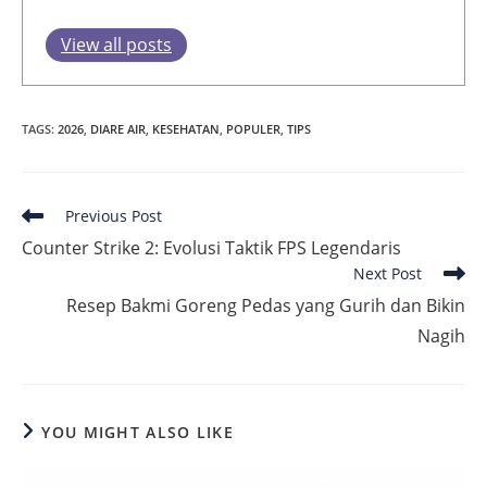
View all posts
TAGS
:
2026
,
DIARE AIR
,
KESEHATAN
,
POPULER
,
TIPS
Read
Previous Post
more
Counter Strike 2: Evolusi Taktik FPS Legendaris
articles
Next Post
Resep Bakmi Goreng Pedas yang Gurih dan Bikin
Nagih
YOU MIGHT ALSO LIKE