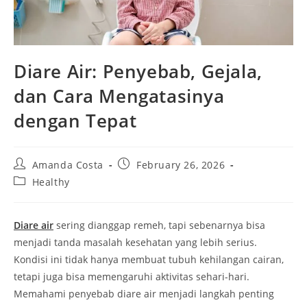
Diare Air: Penyebab, Gejala,
dan Cara Mengatasinya
dengan Tepat
Post
Post
Amanda Costa
February 26, 2026
author:
published:
Post
Healthy
category:
Diare air
sering dianggap remeh, tapi sebenarnya bisa
menjadi tanda masalah kesehatan yang lebih serius.
Kondisi ini tidak hanya membuat tubuh kehilangan cairan,
tetapi juga bisa memengaruhi aktivitas sehari-hari.
Memahami penyebab diare air menjadi langkah penting