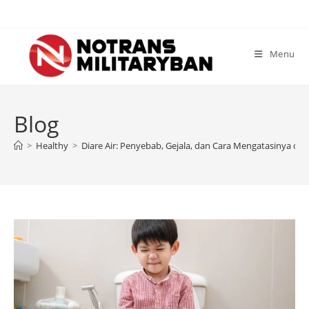
Skip
to
content
Menu
Blog
>
Healthy
>
Diare Air: Penyebab, Gejala, dan Cara Mengatasinya de