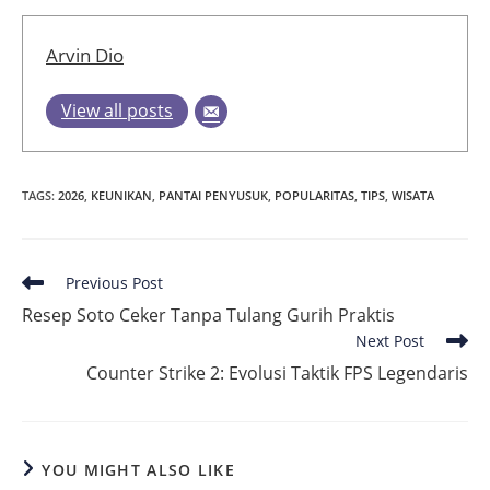
Arvin Dio
View all posts
TAGS
:
2026
,
KEUNIKAN
,
PANTAI PENYUSUK
,
POPULARITAS
,
TIPS
,
WISATA
Read
Previous Post
more
Resep Soto Ceker Tanpa Tulang Gurih Praktis
articles
Next Post
Counter Strike 2: Evolusi Taktik FPS Legendaris
YOU MIGHT ALSO LIKE