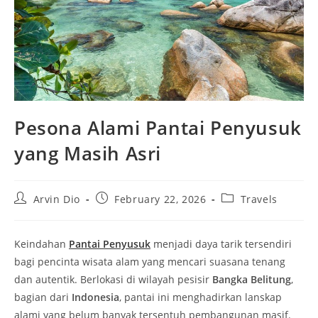
Pesona Alami Pantai Penyusuk
yang Masih Asri
Post
Post
Post
Arvin Dio
February 22, 2026
Travels
author:
published:
category:
Keindahan
Pantai Penyusuk
menjadi daya tarik tersendiri
bagi pencinta wisata alam yang mencari suasana tenang
dan autentik. Berlokasi di wilayah pesisir
Bangka Belitung
,
bagian dari
Indonesia
, pantai ini menghadirkan lanskap
alami yang belum banyak tersentuh pembangunan masif.