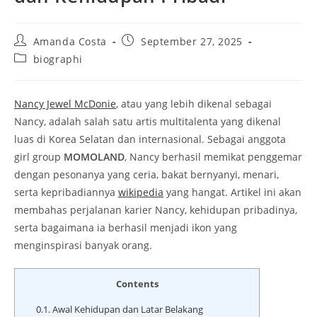
Post
Post
Amanda Costa
September 27, 2025
author:
published:
Post
biographi
category:
Nancy Jewel McDonie
, atau yang lebih dikenal sebagai
Nancy, adalah salah satu artis multitalenta yang dikenal
luas di Korea Selatan dan internasional. Sebagai anggota
girl group
MOMOLAND
, Nancy berhasil memikat penggemar
dengan pesonanya yang ceria, bakat bernyanyi, menari,
serta kepribadiannya
wikipedia
yang hangat. Artikel ini akan
membahas perjalanan karier Nancy, kehidupan pribadinya,
serta bagaimana ia berhasil menjadi ikon yang
menginspirasi banyak orang.
Contents
0.1.
Awal Kehidupan dan Latar Belakang