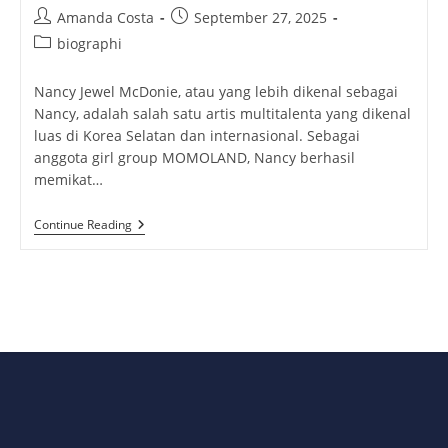
Post
Post
Amanda Costa
September 27, 2025
author:
published:
Post
biographi
category:
Nancy Jewel McDonie, atau yang lebih dikenal sebagai
Nancy, adalah salah satu artis multitalenta yang dikenal
luas di Korea Selatan dan internasional. Sebagai
anggota girl group MOMOLAND, Nancy berhasil
memikat…
Nancy
Continue Reading
Jewel
McDonie:
Karier
Dan
Kehidupan
Pribadi