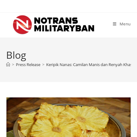
Skip
to
content
Menu
Blog
>
Press Release
>
Keripik Nanas: Camilan Manis dan Renyah Khas N