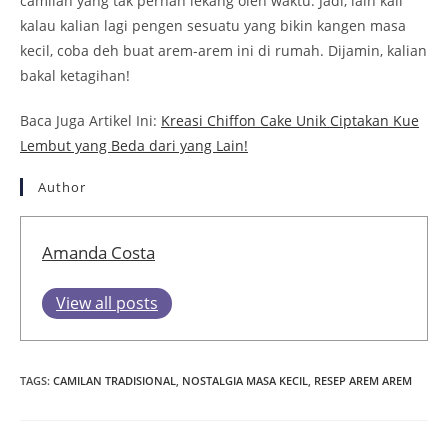
camilan yang tak pernah lekang oleh waktu. Jadi, lain kali
kalau kalian lagi pengen sesuatu yang bikin kangen masa
kecil, coba deh buat arem-arem ini di rumah. Dijamin, kalian
bakal ketagihan!
Baca Juga Artikel Ini:
Kreasi Chiffon Cake Unik Ciptakan Kue
Lembut yang Beda dari yang Lain!
Author
Amanda Costa
View all posts
TAGS
:
CAMILAN TRADISIONAL
,
NOSTALGIA MASA KECIL
,
RESEP AREM AREM