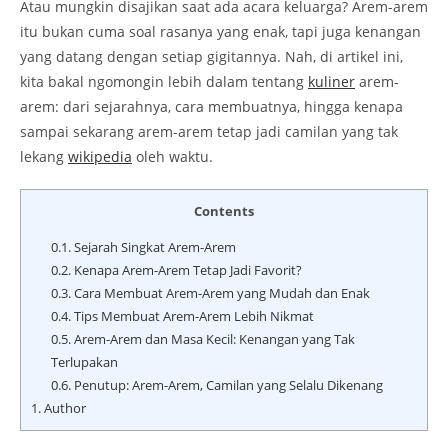
Atau mungkin disajikan saat ada acara keluarga? Arem-arem
itu bukan cuma soal rasanya yang enak, tapi juga kenangan
yang datang dengan setiap gigitannya. Nah, di artikel ini,
kita bakal ngomongin lebih dalam tentang
kuliner
arem-
arem: dari sejarahnya, cara membuatnya, hingga kenapa
sampai sekarang arem-arem tetap jadi camilan yang tak
lekang
wikipedia
oleh waktu.
Contents
0.1.
Sejarah Singkat Arem-Arem
0.2.
Kenapa Arem-Arem Tetap Jadi Favorit?
0.3.
Cara Membuat Arem-Arem yang Mudah dan Enak
0.4.
Tips Membuat Arem-Arem Lebih Nikmat
0.5.
Arem-Arem dan Masa Kecil: Kenangan yang Tak
Terlupakan
0.6.
Penutup: Arem-Arem, Camilan yang Selalu Dikenang
1.
Author