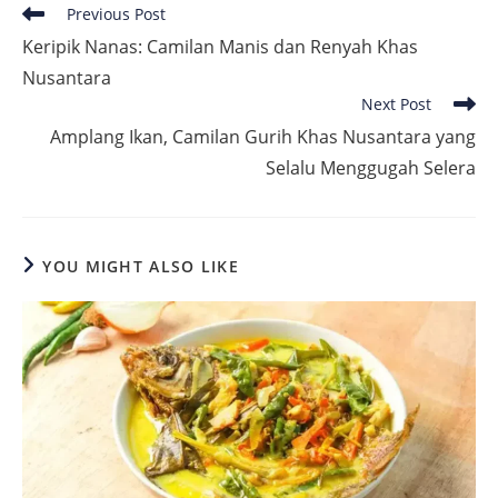
Read
Previous Post
more
Keripik Nanas: Camilan Manis dan Renyah Khas
articles
Nusantara
Next Post
Amplang Ikan, Camilan Gurih Khas Nusantara yang
Selalu Menggugah Selera
YOU MIGHT ALSO LIKE