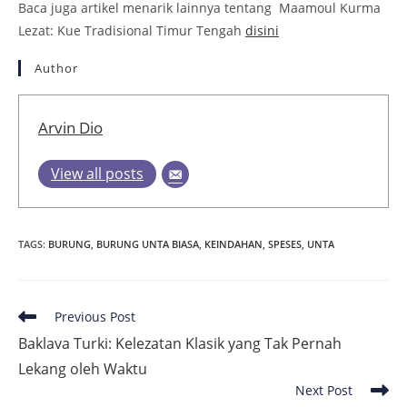
Baca juga artikel menarik lainnya tentang Maamoul Kurma
Lezat: Kue Tradisional Timur Tengah
disini
Author
Arvin Dio
View all posts
TAGS
:
BURUNG
,
BURUNG UNTA BIASA
,
KEINDAHAN
,
SPESES
,
UNTA
Read
Previous Post
more
Baklava Turki: Kelezatan Klasik yang Tak Pernah
articles
Lekang oleh Waktu
Next Post