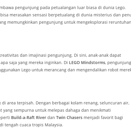
embawa pengunjung pada petualangan luar biasa di dunia Lego.
 bisa merasakan sensasi berpetualang di dunia misterius dan pen
yang memungkinkan pengunjung untuk mengeksplorasi reruntuha
eativitas dan imajinasi pengunjung. Di sini, anak-anak dapat
pa saja yang mereka inginkan. Di
LEGO Mindstorms
, pengunjun
menggunakan Lego untuk merancang dan mengendalikan robot mere
k di area terpisah. Dengan berbagai kolam renang, seluncuran air,
empat yang sempurna untuk melepas dahaga dan menikmati
eperti
Build-a-Raft River
dan
Twin Chasers
menjadi favorit bagi
i tengah cuaca tropis Malaysia.