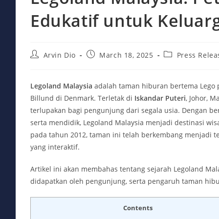
Edukatif untuk Keluar
Post
Post
Post
Arvin Dio
March 18, 2025
Press Relea
author:
published:
category:
Legoland Malaysia
adalah taman hiburan bertema Lego p
Billund di Denmark. Terletak di
Iskandar Puteri
, Johor, 
terlupakan bagi pengunjung dari segala usia. Dengan b
serta mendidik, Legoland Malaysia menjadi destinasi wis
pada tahun 2012, taman ini telah berkembang menjadi 
yang interaktif.
Artikel ini akan membahas tentang sejarah Legoland Mala
didapatkan oleh pengunjung, serta pengaruh taman hibur
Contents