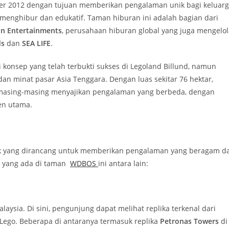
ber 2012 dengan tujuan memberikan pengalaman unik bagi keluarg
menghibur dan edukatif. Taman hiburan ini adalah bagian dari
in Entertainments
, perusahaan hiburan global yang juga mengelol
ds
dan
SEA LIFE
.
onsep yang telah terbukti sukses di Legoland Billund, namun
n minat pasar Asia Tenggara. Dengan luas sekitar 76 hektar,
 masing-masing menyajikan pengalaman yang berbeda, dengan
en utama.
ik yang dirancang untuk memberikan pengalaman yang beragam d
r yang ada di taman
WDBOS
ini antara lain:
aysia. Di sini, pengunjung dapat melihat replika terkenal dari
 Lego. Beberapa di antaranya termasuk replika
Petronas Towers
di