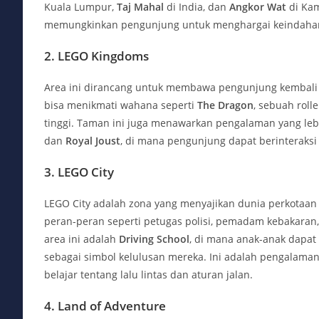
Kuala Lumpur,
Taj Mahal
di India, dan
Angkor Wat
di Kam
memungkinkan pengunjung untuk menghargai keindahan 
2.
LEGO Kingdoms
Area ini dirancang untuk membawa pengunjung kembali
bisa menikmati wahana seperti
The Dragon
, sebuah roll
tinggi. Taman ini juga menawarkan pengalaman yang le
dan
Royal Joust
, di mana pengunjung dapat berinteraksi
3.
LEGO City
LEGO City adalah zona yang menyajikan dunia perkotaan 
peran-peran seperti petugas polisi, pemadam kebakaran, 
area ini adalah
Driving School
, di mana anak-anak dapa
sebagai simbol kelulusan mereka. Ini adalah pengalama
belajar tentang lalu lintas dan aturan jalan.
4.
Land of Adventure