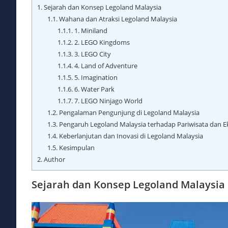
1.
Sejarah dan Konsep Legoland Malaysia
1.1.
Wahana dan Atraksi Legoland Malaysia
1.1.1.
1. Miniland
1.1.2.
2. LEGO Kingdoms
1.1.3.
3. LEGO City
1.1.4.
4. Land of Adventure
1.1.5.
5. Imagination
1.1.6.
6. Water Park
1.1.7.
7. LEGO Ninjago World
1.2.
Pengalaman Pengunjung di Legoland Malaysia
1.3.
Pengaruh Legoland Malaysia terhadap Pariwisata dan 
1.4.
Keberlanjutan dan Inovasi di Legoland Malaysia
1.5.
Kesimpulan
2.
Author
Sejarah dan Konsep Legoland Malaysia