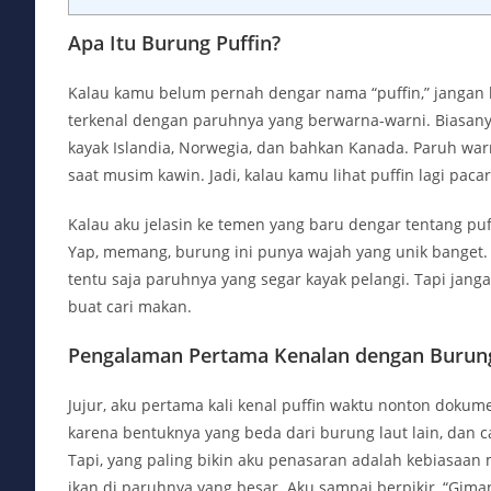
Apa Itu Burung Puffin?
Kalau kamu belum pernah dengar nama “puffin,” jangan b
terkenal dengan paruhnya yang berwarna-warni. Biasanya,
kayak Islandia, Norwegia, dan bahkan Kanada. Paruh war
saat musim kawin. Jadi, kalau kamu lihat puffin lagi pa
Kalau aku jelasin ke temen yang baru dengar tentang puffi
Yap, memang, burung ini punya wajah yang unik banget. 
tentu saja paruhnya yang segar kayak pelangi. Tapi janga
buat cari makan.
Pengalaman Pertama Kenalan dengan Burung
Jujur, aku pertama kali kenal puffin waktu nonton dokume
karena bentuknya yang beda dari burung laut lain, dan c
Tapi, yang paling bikin aku penasaran adalah kebiasaa
ikan di paruhnya yang besar. Aku sampai berpikir, “Gima