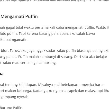
 Mengamati Puffin
ah gagal total waktu pertama kali coba mengamati puffin. Waktu i
 foto puffin. Tapi karena kurang persiapan, aku salah bawa
ik buat ngamatin.
lur. Terus, aku juga nggak sadar kalau puffin biasanya paling akt
yang panas. Puffin malah sembunyi di sarang. Dari situ aku belajar
t kalau mau serius ngeliat burung.
ua
k hal tentang kehidupan. Misalnya soal ketekunan—mereka harus
ari makan keluarga. Kadang aku ngerasa capek dan malas, tapi lih
ak gampang nyerah.