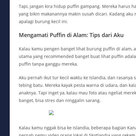
Tapi, jangan kira hidup puffin gampang. Mereka harus h
yang bikin makanannya makin susah dicari. Kadang aku mi
apalagi burung kecil ini.
Mengamati Puffin di Alam: Tips dari Aku
Kalau kamu pengen banget lihat burung puffin di alam, a
utama yang recommended banget buat lihat puffin adalah
puffin tanpa ganggu mereka.
Aku pernah ikut tur kecil waktu ke Islandia, dan rasanya s
tebing batu. Mereka kayak pesta warna di udara, dan kala
anaknya. Tapi inget ya, kalau mau foto atau ngeliat mereka,
banget, bisa stres dan ninggalin sarang.
Kalau kamu nggak bisa ke Islandia, beberapa bagian Kana
pernah nemu video orang lokal di Skotlandia yang rekam 