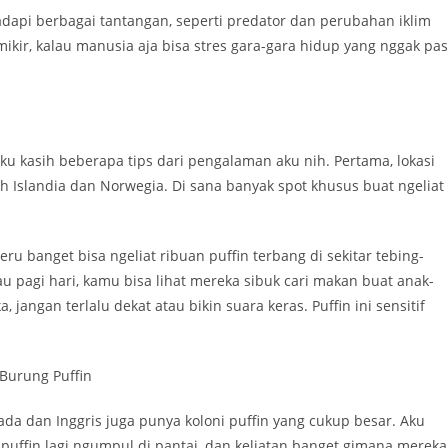
adapi berbagai tantangan, seperti predator dan perubahan iklim
kir, kalau manusia aja bisa stres gara-gara hidup yang nggak past
ku kasih beberapa tips dari pengalaman aku nih. Pertama, lokasi
 Islandia dan Norwegia. Di sana banyak spot khusus buat ngeliat
eru banget bisa ngeliat ribuan puffin terbang di sekitar tebing-
u pagi hari, kamu bisa lihat mereka sibuk cari makan buat anak-
 jangan terlalu dekat atau bikin suara keras. Puffin ini sensitif
da dan Inggris juga punya koloni puffin yang cukup besar. Aku
puffin lagi ngumpul di pantai, dan keliatan banget gimana mereka