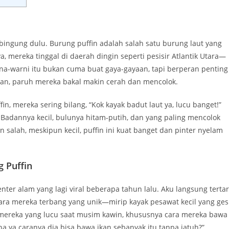
ingung dulu. Burung puffin adalah salah satu burung laut yang
 mereka tinggal di daerah dingin seperti pesisir Atlantik Utara—
na-warni itu bukan cuma buat gaya-gayaan, tapi berperan penting
caran, paruh mereka bakal makin cerah dan mencolok.
n, mereka sering bilang, “Kok kayak badut laut ya, lucu banget!”
Badannya kecil, bulunya hitam-putih, dan yang paling mencolok
n salah, meskipun kecil, puffin ini kuat banget dan pinter nyelam
 Puffin
nter alam yang lagi viral beberapa tahun lalu. Aku langsung tertar
ara mereka terbang yang unik—mirip kayak pesawat kecil yang gesi
n mereka yang lucu saat musim kawin, khususnya cara mereka bawa
na ya caranya dia bisa bawa ikan sebanyak itu tanpa jatuh?”