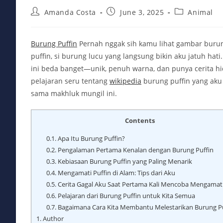
Post
Post
Post
Amanda Costa
June 3, 2025
Animal
author:
published:
category:
Burung Puffin
Pernah nggak sih kamu lihat gambar burun
puffin, si burung lucu yang langsung bikin aku jatuh hati
ini beda banget—unik, penuh warna, dan punya cerita h
pelajaran seru tentang
wikipedia
burung puffin yang aku 
sama makhluk mungil ini.
Contents
0.1.
Apa Itu Burung Puffin?
0.2.
Pengalaman Pertama Kenalan dengan Burung Puffin
0.3.
Kebiasaan Burung Puffin yang Paling Menarik
0.4.
Mengamati Puffin di Alam: Tips dari Aku
0.5.
Cerita Gagal Aku Saat Pertama Kali Mencoba Mengamati
0.6.
Pelajaran dari Burung Puffin untuk Kita Semua
0.7.
Bagaimana Cara Kita Membantu Melestarikan Burung Pu
1.
Author