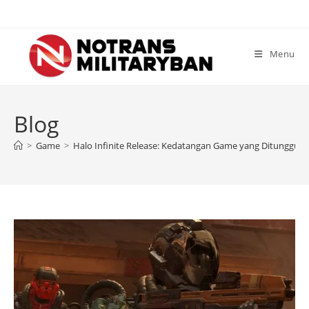
Skip
to
content
Menu
Blog
>
Game
>
Halo Infinite Release: Kedatangan Game yang Ditunggu-