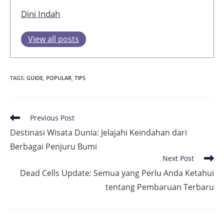
Dini Indah
View all posts
TAGS
:
GUIDE
,
POPULAR
,
TIPS
Read
Previous Post
more
Destinasi Wisata Dunia: Jelajahi Keindahan dari
articles
Berbagai Penjuru Bumi
Next Post
Dead Cells Update: Semua yang Perlu Anda Ketahui
tentang Pembaruan Terbaru