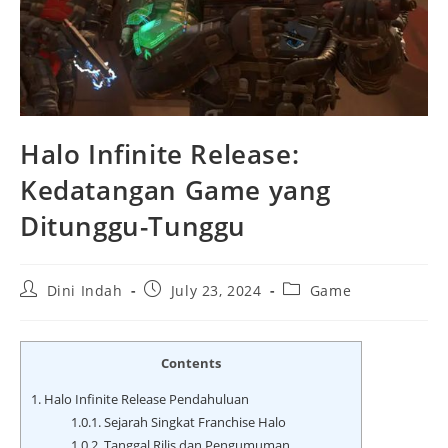
Halo Infinite Release:
Kedatangan Game yang
Ditunggu-Tunggu
Post
Post
Post
Dini Indah
July 23, 2024
Game
author:
published:
category:
Contents
1.
Halo Infinite Release Pendahuluan
1.0.1.
Sejarah Singkat Franchise Halo
1.0.2.
Tanggal Rilis dan Pengumuman