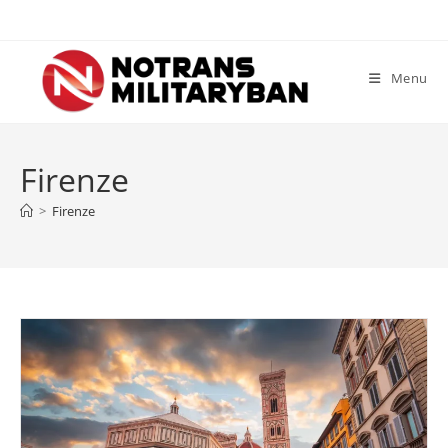
Skip
to
content
Menu
Firenze
>
Firenze