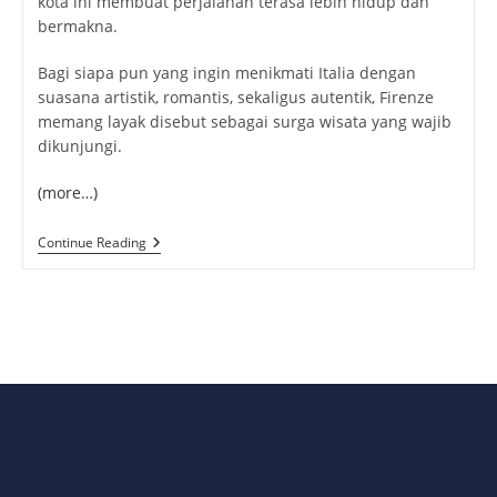
kota ini membuat perjalanan terasa lebih hidup dan
bermakna.
Bagi siapa pun yang ingin menikmati Italia dengan
suasana artistik, romantis, sekaligus autentik, Firenze
memang layak disebut sebagai surga wisata yang wajib
dikunjungi.
(more…)
Firenze,
Continue Reading
Surga
Wisata
Italia
Yang
Sulit
Dilupakan