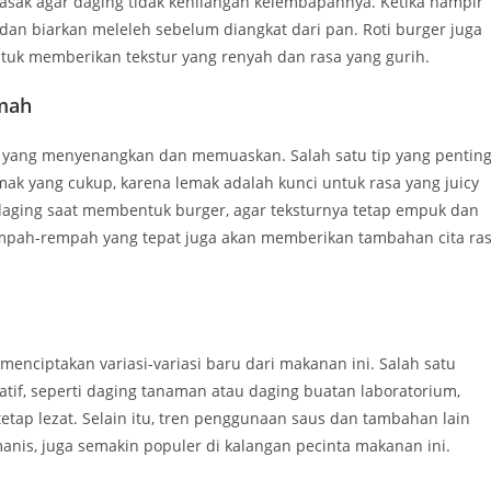
masak agar daging tidak kehilangan kelembapannya. Ketika hampir
dan biarkan meleleh sebelum diangkat dari pan. Roti burger juga
ntuk memberikan tekstur yang renyah dan rasa yang gurih.
umah
 yang menyenangkan dan memuaskan. Salah satu tip yang pentin
ak yang cukup, karena lemak adalah kunci untuk rasa yang juicy
 daging saat membentuk burger, agar teksturnya tetap empuk dan
mpah-rempah yang tepat juga akan memberikan tambahan cita ra
 menciptakan variasi-variasi baru dari makanan ini. Salah satu
tif, seperti daging tanaman atau daging buatan laboratorium,
tap lezat. Selain itu, tren penggunaan saus dan tambahan lain
 manis, juga semakin populer di kalangan pecinta makanan ini.