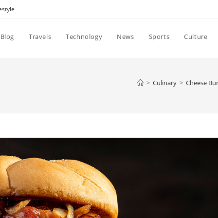
estyle
Blog
Travels
Technology
News
Sports
Culture
>
Culinary
>
Cheese Bur