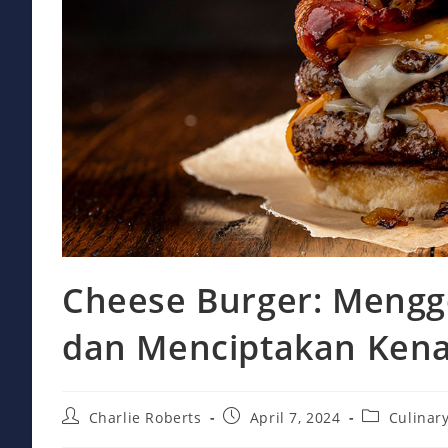
Cheese Burger: Menggo
dan Menciptakan Ken
Post
Post
Post
Charlie Roberts
April 7, 2024
Culinar
author:
published:
category: