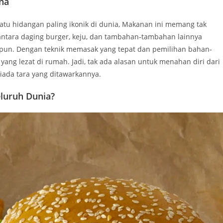
na
satu hidangan paling ikonik di dunia, Makanan ini memang tak
antara daging burger, keju, dan tambahan-tambahan lainnya
 pun. Dengan teknik memasak yang tepat dan pemilihan bahan-
ng lezat di rumah. Jadi, tak ada alasan untuk menahan diri dari
iada tara yang ditawarkannya.
luruh Dunia?