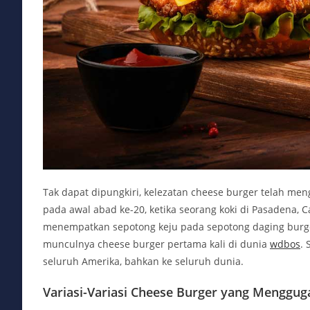
Tak dapat dipungkiri, kelezatan cheese burger telah me
pada awal abad ke-20, ketika seorang koki di Pasadena, C
menempatkan sepotong keju pada sepotong daging burger 
munculnya cheese burger pertama kali di dunia
wdbos
. 
seluruh Amerika, bahkan ke seluruh dunia.
Variasi-Variasi Cheese Burger yang Menggug