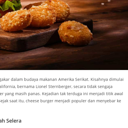
ngakar dalam budaya makanan Amerika Serikat. Kisahnya dimulai
alifornia, bernama Lionel Sternberger, secara tidak sengaja
yang masih panas. Kejadian tak terduga ini menjadi titik awal
Sejak saat itu, cheese burger menjadi populer dan menyebar ke
ah Selera