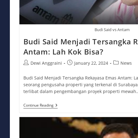
Budi Said vs Antam
Budi Said Menjadi Tersangka 
Antam: Lah Kok Bisa?
Post
Post
Post
Dewi Anggraini
January 22, 2024
News
author:
published:
category:
Budi Said Menjadi Tersangka Rekayasa Emas Antam: La
seorang pengusaha properti yang terkenal di Surabaya,
terlibat dalam pengembangan proyek properti mewah
Budi
Continue Reading
Said
Menjadi
Tersangka
Rekayasa
Emas
Antam: