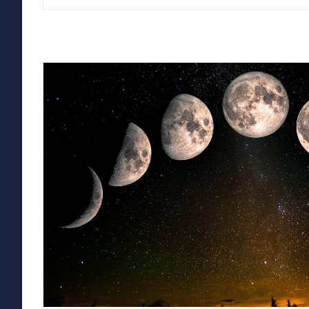
Imlek
Makna
Dan
Tradisi:
Membawa
Keberuntungan
Dan
Kebahagiaan