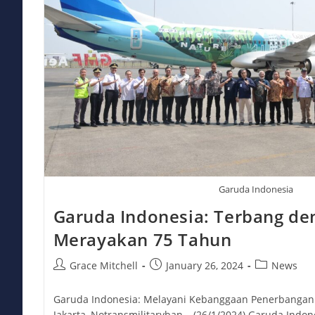
Garuda Indonesia
Garuda Indonesia: Terbang de
Merayakan 75 Tahun
Post
Post
Post
Grace Mitchell
January 26, 2024
News
author:
published:
category:
Garuda Indonesia: Melayani Kebanggaan Penerbangan Na
Jakarta, Notransmilitaryban – (26/1/2024) Garuda Ind