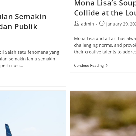
Mona Lisa’s Soup
Collide at the Lo
ulan Semakin
Post
Post
admin
January 29, 20
dan Publik
author:
published:
Mona Lisa and all art has alwa
challenging norms, and provok
their creative talents to addre
ecil Salah satu fenomena yang
ulan semakin lama semakin
Mona
erti ilusi…
Continue Reading
Lisa’s
Soup
Protest:
Art
And
Activism
Collide
At
The
Louvre