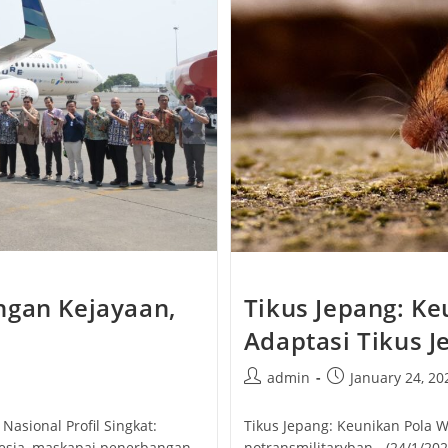
ngan Kejayaan,
Tikus Jepang: K
Adaptasi Tikus J
Post
Post
admin
January 24, 20
author:
published:
sional Profil Singkat:
Tikus Jepang: Keunikan Pola W
onesia, maskapai penerbangan
notransmilitaryban - (24/1/202