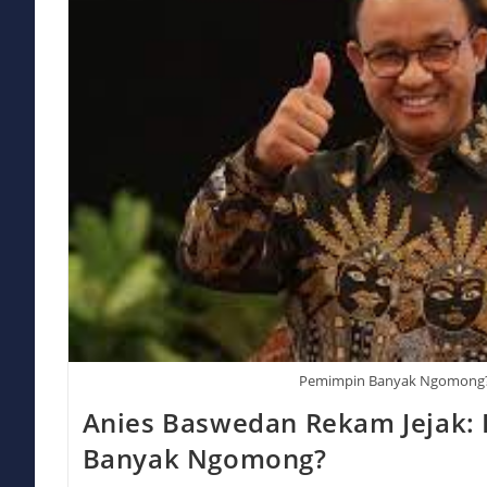
Lah
Kok
Bisa?
Pemimpin Banyak Ngomong
Anies Baswedan Rekam Jejak:
Banyak Ngomong?