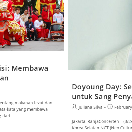
isi: Membawa
aan
Doyoung Day: S
untuk Sang Peny
tentang makanan lezat dan
Post
Post
Juliana Silva
February
 kata-kata yang membawa
author:
published:
g dari…
Jakarta, RanjaConcerten – (3/
Korea Selatan NCT (Neo Cultur