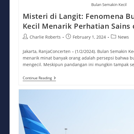
Bulan Semakin Kecil
Misteri di Langit: Fenomena B
Kecil Menarik Perhatian Sains 
Post
Post
Post
Charlie Roberts
February 1, 2024
News
author:
published:
category:
Jakarta, RanjaConcerten – (1/2/2024). Bulan Semakin K
menarik minat banyak orang adalah persepsi bahwa b
mengecil. Meskipun pandangan ini mungkin tampak sep
Misteri
Continue Reading
Di
Langit:
Fenomena
Bulan
Semakin
Kecil
Menarik
Perhatian
Sains
Dan
Publik