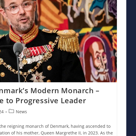
enmark’s Modern Monarch –
e to Progressive Leader
Post
24
News
category:
 the reigning monarch of Denmark, having ascended to
ation of his mother, Queen Margrethe II, in 2023. As the