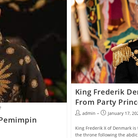
King Frederik D
From Party Princ
?
Post
Post
admin
January 17, 20
 Pemimpin
author:
published:
King Frederik X of Denmark is
the throne following the abdic