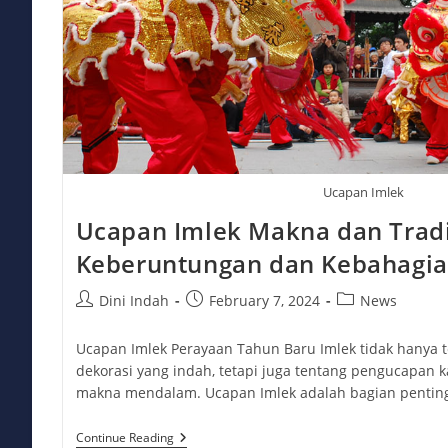
Ucapan Imlek
Ucapan Imlek Makna dan Trad
Keberuntungan dan Kebahagi
Post
Post
Post
Dini Indah
February 7, 2024
News
author:
published:
category:
Ucapan Imlek Perayaan Tahun Baru Imlek tidak hanya 
dekorasi yang indah, tetapi juga tentang pengucapan
makna mendalam. Ucapan Imlek adalah bagian pentin
Ucapan
Continue Reading