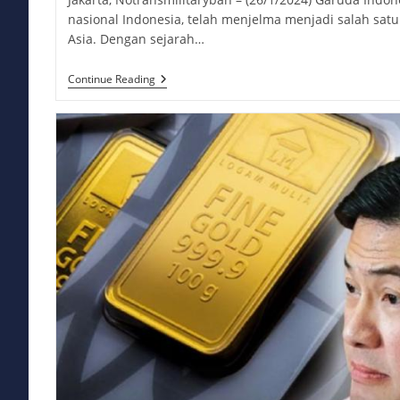
nasional Indonesia, telah menjelma menjadi salah satu
Asia. Dengan sejarah…
Garuda
Continue Reading
Indonesia:
Terbang
Dengan
Kejayaan,
Merayakan
75
Tahun