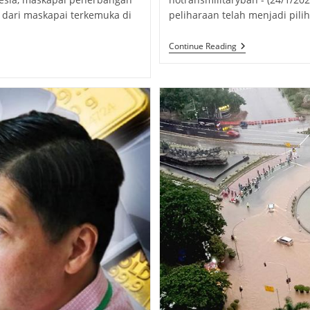
 dari maskapai terkemuka di
peliharaan telah menjadi pil
Tikus
Continue Reading
Jepang:
Keunikan
Pola
Warna
Dan
Adaptasi
Tikus
Jepang