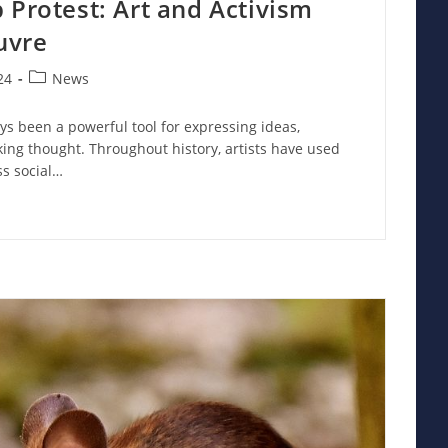
 Protest: Art and Activism
uvre
Post
24
News
category:
ys been a powerful tool for expressing ideas,
ing thought. Throughout history, artists have used
ss social…