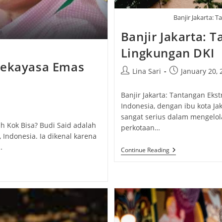
Banjir Jakarta: 
Banjir Jakarta: 
Lingkungan DKI
Rekayasa Emas
Post
Post
Lina Sari
January 20, 
author:
published:
Banjir Jakarta: Tantangan Ekst
Indonesia, dengan ibu kota J
sangat serius dalam mengelo
h Kok Bisa? Budi Said adalah
perkotaan…
 Indonesia. Ia dikenal karena
…
Banjir
Continue Reading
Jakarta:
Tantangan
Ekstrem
Tata
Kelola
Lingkungan
DKI