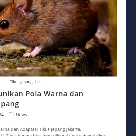
Tikus Jepang Hias
eunikan Pola Warna dan
epang
Post
24
News
category:
arna dan Adaptasi Tikus Jepang Jakarta,
4). Tikus Jepang hias atau dikenal juga sebagai tikus