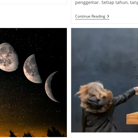
penggemar. Setiap tahun, ta
Doyoung
Continue Reading
Day:
Sebuah
Perayaan
Ulang
Tahun
Untuk
Sang
Penyanyi