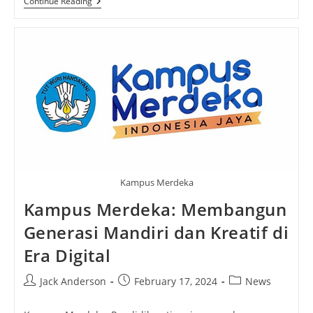
Robin
Continue Reading
Windsor:
A
Tribute
To
The
Star’s
Legacy
And
Unforgettable
Dance
Journey
Kampus Merdeka
Kampus Merdeka: Membangun
Generasi Mandiri dan Kreatif di
Era Digital
Post
Post
Post
Jack Anderson
February 17, 2024
News
author:
published:
category: