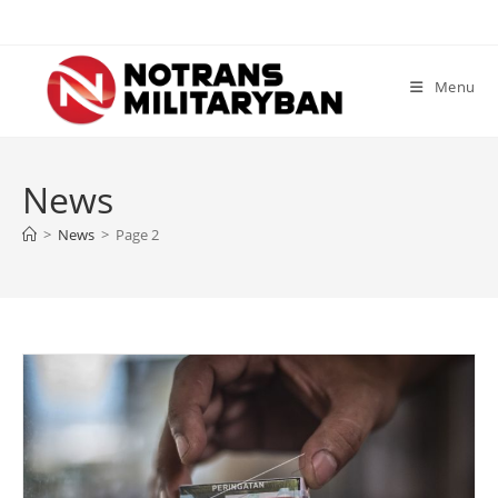
Skip
to
content
Menu
News
>
News
>
Page 2