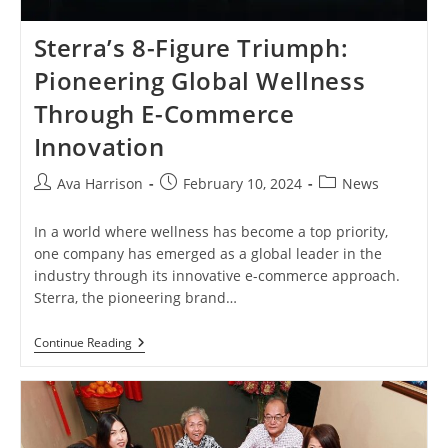
Sterra’s 8-Figure Triumph:
Pioneering Global Wellness
Through E-Commerce
Innovation
Post
Post
Post
Ava Harrison
February 10, 2024
News
author:
published:
category:
In a world where wellness has become a top priority,
one company has emerged as a global leader in the
industry through its innovative e-commerce approach.
Sterra, the pioneering brand…
Sterra’s
Continue Reading
8-
Figure
Triumph:
Pioneering
Global
Wellness