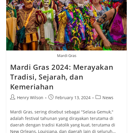
Settlement
Unfold
Amidst
Competitive
Struggle
Mardi Gras
Mardi Gras 2024: Merayakan
Tradisi, Sejarah, dan
Kemeriahan
Post
Post
Post
Henry Wilson
February 13, 2024
News
author:
published:
category:
Mardi Gras, sering disebut sebagai "Selasa Gemuk,"
adalah festival tahunan yang dirayakan terutama di
daerah dengan tradisi Katolik yang kuat, terutama di
New Orleans, Louisiana, dan daerah lain di seluruh…