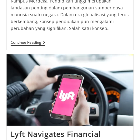
Kampus Merdeka, Pendidikan tinggi merupakan
landasan penting dalam pembangunan sumber daya
manusia suatu negara. Dalam era globalisasi yang terus
berkembang, konsep pendidikan pun mengalami
perubahan yang signifikan. Salah satu konsep…
Kampus
Continue Reading
Merdeka:
Membangun
Generasi
Mandiri
Dan
Kreatif
Di
Era
Digital
Lyft Navigates Financial