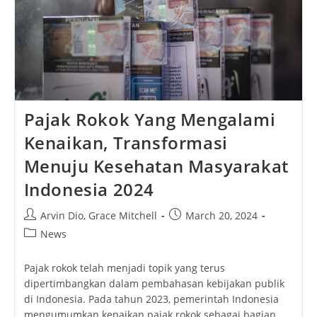
Pajak Rokok Yang Mengalami
Kenaikan, Transformasi
Menuju Kesehatan Masyarakat
Indonesia 2024
Post
Post
Arvin Dio
,
Grace Mitchell
March 20, 2024
author:
published:
Post
News
category:
Pajak rokok telah menjadi topik yang terus
dipertimbangkan dalam pembahasan kebijakan publik
di Indonesia. Pada tahun 2023, pemerintah Indonesia
mengumumkan kenaikan pajak rokok sebagai bagian