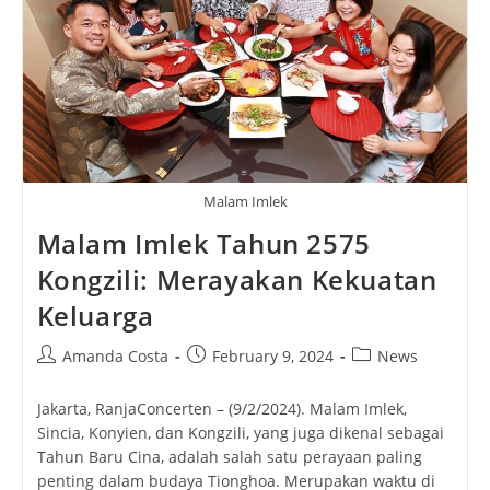
Through
E-
Commerce
Innovation
Malam Imlek
Malam Imlek Tahun 2575
Kongzili: Merayakan Kekuatan
Keluarga
Post
Post
Post
Amanda Costa
February 9, 2024
News
author:
published:
category:
Jakarta, RanjaConcerten – (9/2/2024). Malam Imlek,
Sincia, Konyien, dan Kongzili, yang juga dikenal sebagai
Tahun Baru Cina, adalah salah satu perayaan paling
penting dalam budaya Tionghoa. Merupakan waktu di