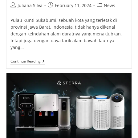
Post
Post
Post
Juliana Silva
February 11, 2024
News
author:
published:
category:
Pulau Kunti Sukabumi, sebuah kota yang terletak di
provinsi Jawa Barat, Indonesia, tidak hanya dikenal
dengan keindahan alam daratnya yang menakjubkan,
tetapi juga dengan daya tarik alam bawah lautnya
yang…
Pulau
Continue Reading
Kunti:
Destinasi
Wisata
Terbaik
Di
Laut
Selatan
Jawa
Barat