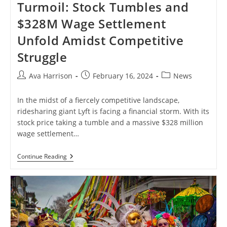
Turmoil: Stock Tumbles and
$328M Wage Settlement
Unfold Amidst Competitive
Struggle
Post
Post
Post
Ava Harrison
February 16, 2024
News
author:
published:
category:
In the midst of a fiercely competitive landscape,
ridesharing giant Lyft is facing a financial storm. With its
stock price taking a tumble and a massive $328 million
wage settlement…
Lyft
Continue Reading
Navigates
Financial
Turmoil:
Stock
Tumbles
And
$328M
Wage