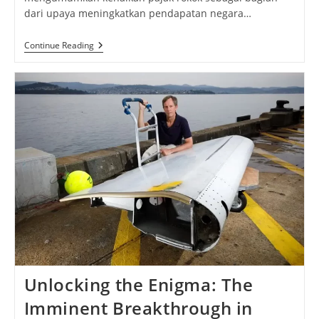
dari upaya meningkatkan pendapatan negara…
Pajak
Continue Reading
Rokok
Yang
Mengalami
Kenaikan,
Transformasi
Menuju
Kesehatan
Masyarakat
Indonesia
2024
Unlocking the Enigma: The
Imminent Breakthrough in