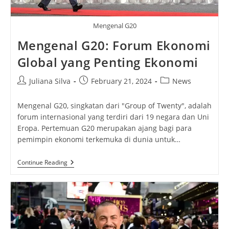
Mengenal G20
Mengenal G20: Forum Ekonomi
Global yang Penting Ekonomi
Post
Post
Post
Juliana Silva
February 21, 2024
News
author:
published:
category:
Mengenal G20, singkatan dari "Group of Twenty", adalah
forum internasional yang terdiri dari 19 negara dan Uni
Eropa. Pertemuan G20 merupakan ajang bagi para
pemimpin ekonomi terkemuka di dunia untuk…
Mengenal
Continue Reading
G20:
Forum
Ekonomi
Global
Yang
Penting
Ekonomi