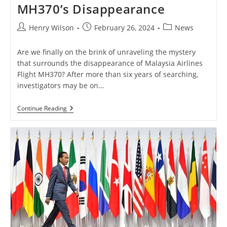
MH370’s Disappearance
Post
Post
Post
Henry Wilson
February 26, 2024
News
author:
published:
category:
Are we finally on the brink of unraveling the mystery
that surrounds the disappearance of Malaysia Airlines
Flight MH370? After more than six years of searching,
investigators may be on…
Unlocking
Continue Reading
The
Enigma:
The
Imminent
Breakthrough
In
MH370’s
Disappearance