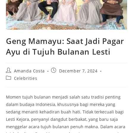
Geng Mamayu: Saat Jadi Pagar
Ayu di Tujuh Bulanan Lesti
Post
Post
Amanda Costa
December 7, 2024
author:
published:
Post
Celebrities
category:
Momen tujuh bulanan menjadi salah satu tradisi penting
dalam budaya Indonesia, khususnya bagi mereka yang
sedang menanti kehadiran buah hati. Tidak terkecuali bagi
Lesti Kejora, penyanyi dangdut berbakat, yang baru saja
menggelar acara tujuh bulanan penuh makna. Dalam acara