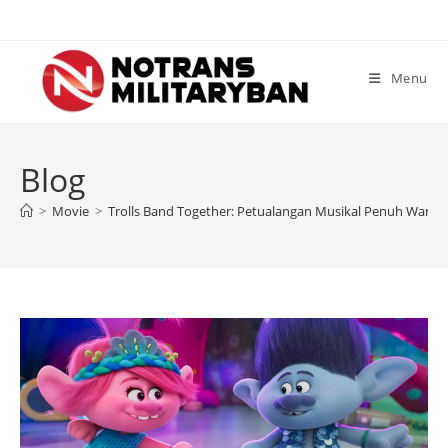
Skip
to
content
Menu
Blog
>
Movie
>
Trolls Band Together: Petualangan Musikal Penuh Warn