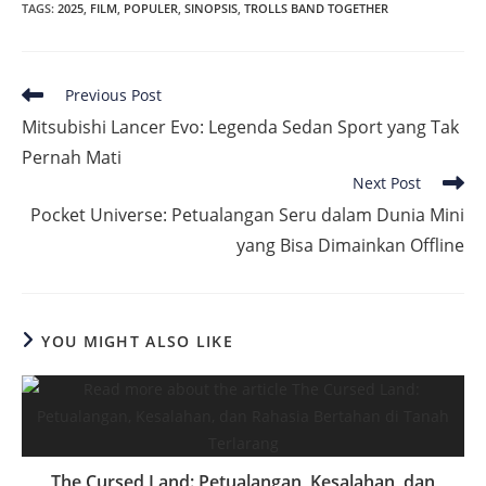
TAGS
:
2025
,
FILM
,
POPULER
,
SINOPSIS
,
TROLLS BAND TOGETHER
Read
Previous Post
more
Mitsubishi Lancer Evo: Legenda Sedan Sport yang Tak
articles
Pernah Mati
Next Post
Pocket Universe: Petualangan Seru dalam Dunia Mini
yang Bisa Dimainkan Offline
YOU MIGHT ALSO LIKE
The Cursed Land: Petualangan, Kesalahan, dan