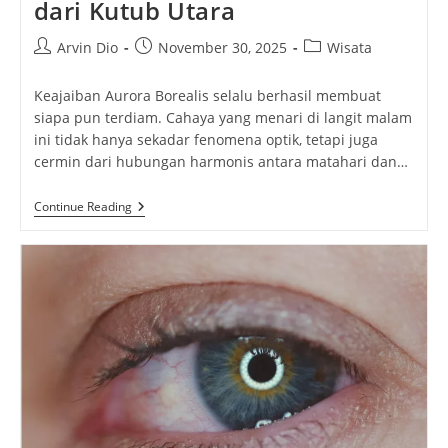
dari Kutub Utara
Post
Post
Post
Arvin Dio
November 30, 2025
Wisata
author:
published:
category:
Keajaiban Aurora Borealis selalu berhasil membuat
siapa pun terdiam. Cahaya yang menari di langit malam
ini tidak hanya sekadar fenomena optik, tetapi juga
cermin dari hubungan harmonis antara matahari dan…
Keajaiban
Continue Reading
Aurora
Borealis:
Menyibak
Tabir
Cahaya
Langit
Dari
Kutub
Utara