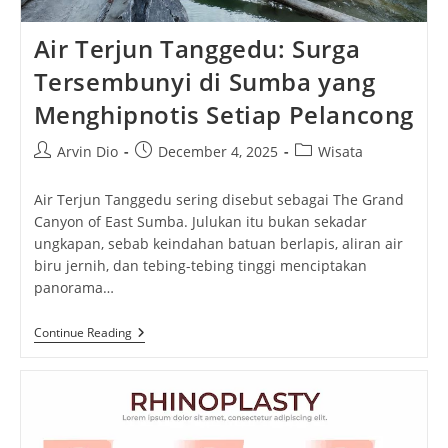
Air Terjun Tanggedu: Surga
Tersembunyi di Sumba yang
Menghipnotis Setiap Pelancong
Post
Post
Post
Arvin Dio
December 4, 2025
Wisata
author:
published:
category:
Air Terjun Tanggedu sering disebut sebagai The Grand
Canyon of East Sumba. Julukan itu bukan sekadar
ungkapan, sebab keindahan batuan berlapis, aliran air
biru jernih, dan tebing-tebing tinggi menciptakan
panorama…
Air
Continue Reading
Terjun
Tanggedu:
Surga
Tersembunyi
Di
Sumba
Yang