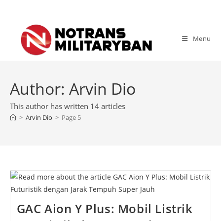
Skip
to
content
Menu
Author:
Arvin Dio
This author has written 14 articles
>
Arvin Dio
>
Page 5
GAC Aion Y Plus: Mobil Listrik