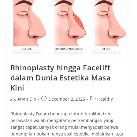
Menghipnotis
Setiap
Pelancong
Rhinoplasty hingga Facelift
dalam Dunia Estetika Masa
Kini
Post
Post
Post
Arvin Dio
December 2, 2025
Healthy
author:
published:
category:
Rhinoplasty Dalam beberapa tahun terakhir, tren
perawatan wajah mengalami perkembangan yang
sangat cepat. Banyak orang mulai menyadari bahwa
penampilan bukan hanya soal estetika, melainkan juga