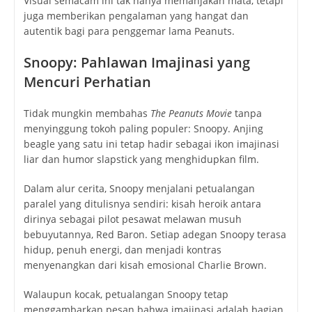
Visual semacam ini tak hanya memanjakan mata, tetapi
juga memberikan pengalaman yang hangat dan
autentik bagi para penggemar lama Peanuts.
Snoopy: Pahlawan Imajinasi yang
Mencuri Perhatian
Tidak mungkin membahas
The Peanuts Movie
tanpa
menyinggung tokoh paling populer: Snoopy. Anjing
beagle yang satu ini tetap hadir sebagai ikon imajinasi
liar dan humor slapstick yang menghidupkan film.
Dalam alur cerita, Snoopy menjalani petualangan
paralel yang ditulisnya sendiri: kisah heroik antara
dirinya sebagai pilot pesawat melawan musuh
bebuyutannya, Red Baron. Setiap adegan Snoopy terasa
hidup, penuh energi, dan menjadi kontras
menyenangkan dari kisah emosional Charlie Brown.
Walaupun kocak, petualangan Snoopy tetap
menggambarkan pesan bahwa imajinasi adalah bagian