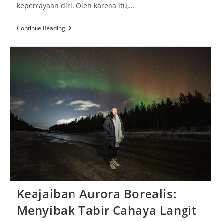
kepercayaan diri. Oleh karena itu,…
Rhinoplasty
Continue Reading
Hingga
Facelift
Dalam
Dunia
Estetika
Masa
Kini
Keajaiban Aurora Borealis:
Menyibak Tabir Cahaya Langit