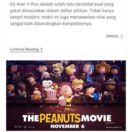
EV, Aion Y Plus adalah salah satu kandidat kuat yang
patut dimasukkan dalam daftar pilihan. Tidak hanya
tampil modern, mobil ini juga menawarkan nilai yang
sangat baik dibandingkan kompetitornya.
(more…)
GAC
Continue Reading
Aion
Y
Plus:
Mobil
Listrik
Futuristik
Dengan
Jarak
Tempuh
Super
Jauh