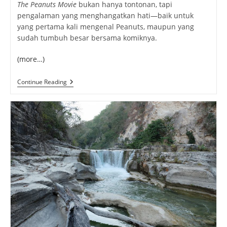
The Peanuts Movie
bukan hanya tontonan, tapi
pengalaman yang menghangatkan hati—baik untuk
yang pertama kali mengenal Peanuts, maupun yang
sudah tumbuh besar bersama komiknya.
(more…)
The
Continue Reading
Peanuts
Movie:
Nostalgia
Hangat
Dan
Pesan
Mendalam
Untuk
Semua
Usia