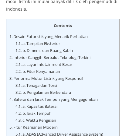
mobil listrik ini mulai banyak dilirik oleh pengemudi di
Indonesia.
Contents
1.
Desain Futuristik yang Menarik Perhatian
1.1.
a. Tampilan Eksterior
1.2.
b. Dimensi dan Ruang Kabin
2.
Interior Canggih Berbalut Teknologi Terkini
2.1.
a. Layar Infotainment Besar
2.2.
b. Fitur Kenyamanan
3.
Performa Motor Listrik yang Responsif
3.1.
a. Tenaga dan Torsi
3.2.
b. Pengalaman Berkendara
4.
Baterai dan Jarak Tempuh yang Mengagumkan
4.1.
a. Kapasitas Baterai
4.2.
b. Jarak Tempuh
4.3.
c. Waktu Pengisian
5.
Fitur Keamanan Modern
5.1.
a. ADAS (Advanced Driver Assistance System)