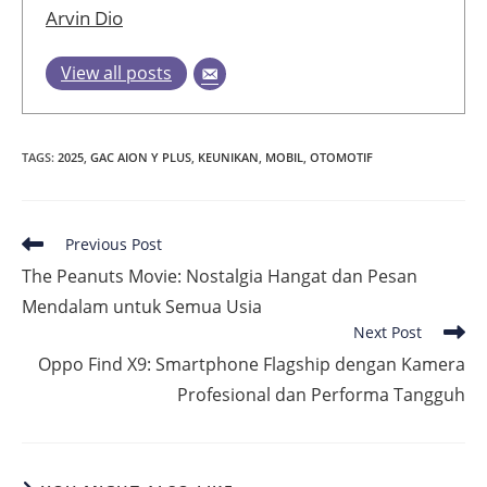
Arvin Dio
View all posts
TAGS
:
2025
,
GAC AION Y PLUS
,
KEUNIKAN
,
MOBIL
,
OTOMOTIF
Read
Previous Post
more
The Peanuts Movie: Nostalgia Hangat dan Pesan
articles
Mendalam untuk Semua Usia
Next Post
Oppo Find X9: Smartphone Flagship dengan Kamera
Profesional dan Performa Tangguh