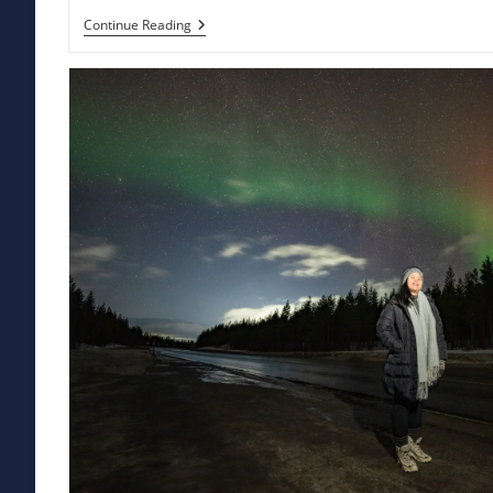
Pulau
Continue Reading
Kemaro:
Kisah
Cinta,
Tradisi,
Dan
Keindahan
Yang
Tak
Pernah
Pudar