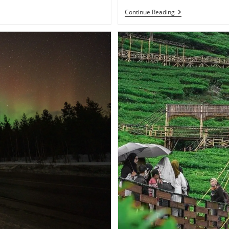
Air
Continue Reading
Terjun
Tanggedu:
Surga
Tersembunyi
Di
Sumba
Yang
Menghipnotis
Setiap
Pelancong