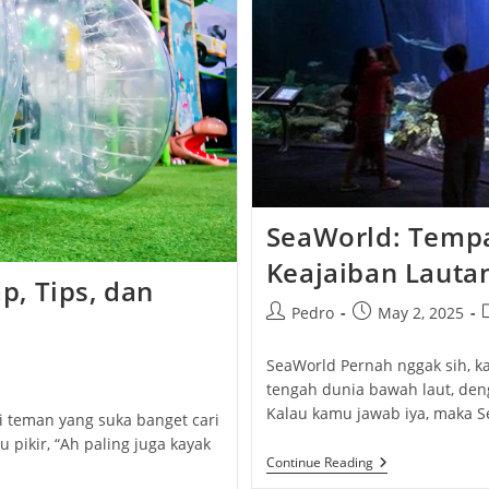
SeaWorld: Tempa
Keajaiban Lauta
, Tips, dan
Post
Post
P
Pedro
May 2, 2025
author:
published:
c
SeaWorld Pernah nggak sih, 
tengah dunia bawah laut, de
Kalau kamu jawab iya, maka 
 teman yang suka banget cari
pikir, “Ah paling juga kayak
SeaWorld:
Continue Reading
Tempat