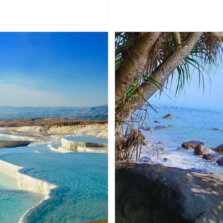
Terbaik
Untuk
Menyaksikan
Keajaiban
Lautan