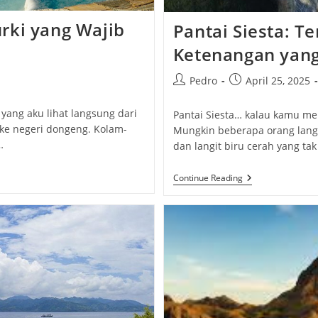
rki yang Wajib
Pantai Siesta: 
Ketenangan yan
Post
Post
Pedro
April 25, 2025
author:
published:
ang aku lihat langsung dari
Pantai Siesta… kalau kamu men
 ke negeri dongeng. Kolam-
Mungkin beberapa orang langs
…
dan langit biru cerah yang ta
Pantai
Continue Reading
Siesta:
Tempat
Perpaduan
Alam
Dan
Ketenangan
Yang
Mempesona