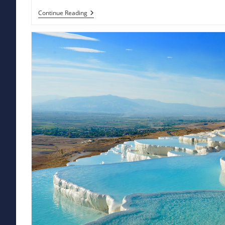
Panama
Continue Reading
Park:
Panduan
Lengkap,
Tips,
Dan
Cerita
Nyata