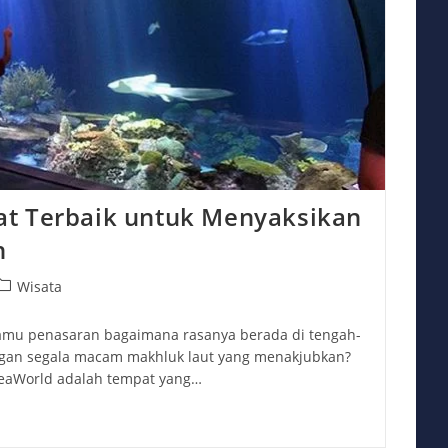
t Terbaik untuk Menyaksikan
n
ost
Wisata
ategory:
kamu penasaran bagaimana rasanya berada di tengah-
ngan segala macam makhluk laut yang menakjubkan?
SeaWorld adalah tempat yang…