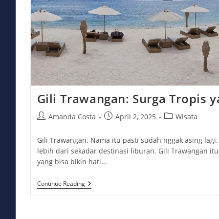
Gili Trawangan: Surga Tropis y
Post
Post
Post
Amanda Costa
April 2, 2025
Wisata
author:
published:
category:
Gili Trawangan. Nama itu pasti sudah nggak asing lagi, 
lebih dari sekadar destinasi liburan. Gili Trawangan it
yang bisa bikin hati…
Gili
Continue Reading
Trawangan:
Surga
Tropis
Yang