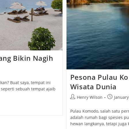
ang Bikin Nagih
Pesona Pulau Ko
kan? Buat saya, tempat ini
Wisata Dunia
u seperti sebuah tempat ajaib
Post
Post
Henry Wilson
January
author:
published:
Pulau Komodo, salah satu per
adalah rumah bagi spesies pu
hewan langkanya, tetapi jug