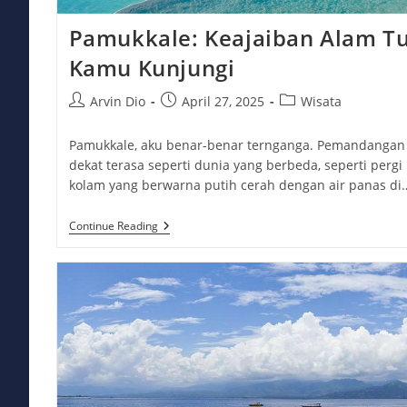
Pamukkale: Keajaiban Alam Tu
Kamu Kunjungi
Post
Post
Post
Arvin Dio
April 27, 2025
Wisata
author:
published:
category:
Pamukkale, aku benar-benar ternganga. Pemandangan y
dekat terasa seperti dunia yang berbeda, seperti pergi
kolam yang berwarna putih cerah dengan air panas di
Pamukkale:
Continue Reading
Keajaiban
Alam
Turki
Yang
Wajib
Kamu
Kunjungi