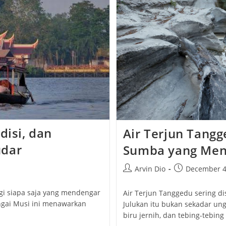
disi, dan
Air Terjun Tangg
udar
Sumba yang Meng
Post
Post
Arvin Dio
December 4
author:
published:
gi siapa saja yang mendengar
Air Terjun Tanggedu sering d
ungai Musi ini menawarkan
Julukan itu bukan sekadar ung
…
biru jernih, dan tebing-tebi