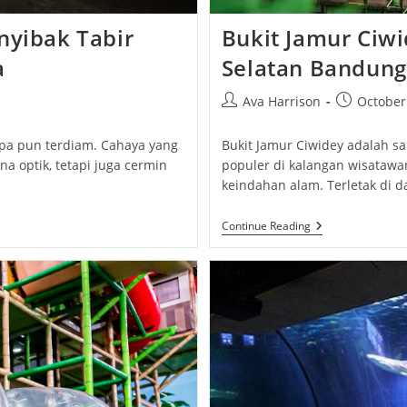
nyibak Tabir
Bukit Jamur Ciwi
a
Selatan Bandung
Post
Post
Ava Harrison
October
author:
published:
apa pun terdiam. Cahaya yang
Bukit Jamur Ciwidey adalah sa
a optik, tetapi juga cermin
populer di kalangan wisatawa
keindahan alam. Terletak di 
Bukit
Continue Reading
Jamur
Ciwidey:
Surga
Tersembunyi
Di
Selatan
Bandung