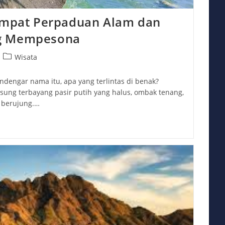
Tempat Perpaduan Alam dan
g Mempesona
Post
Wisata
category:
dengar nama itu, apa yang terlintas di benak?
ung terbayang pasir putih yang halus, ombak tenang,
k berujung.…