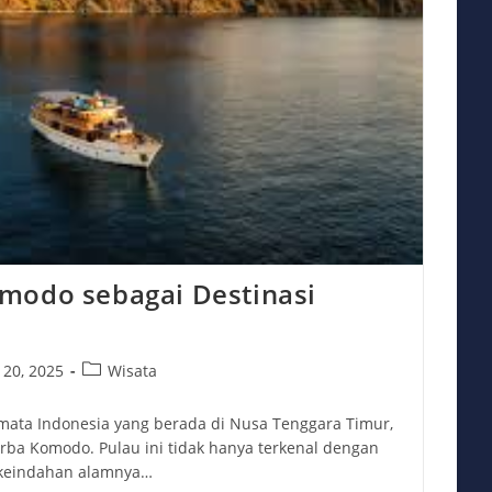
modo sebagai Destinasi
Post
 20, 2025
Wisata
category:
mata Indonesia yang berada di Nusa Tenggara Timur,
rba Komodo. Pulau ini tidak hanya terkenal dengan
a keindahan alamnya…