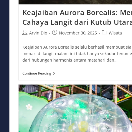
Keajaiban Aurora Borealis: Me
Cahaya Langit dari Kutub Utar
Post
Post
Post
Arvin Dio
November 30, 2025
Wisata
author:
published:
category:
Keajaiban Aurora Borealis selalu berhasil membuat si
menari di langit malam ini tidak hanya sekadar fenomen
dari hubungan harmonis antara matahari dan…
Keajaiban
Continue Reading
Aurora
Borealis:
Menyibak
Tabir
Cahaya
Langit
Dari
Kutub
Utara