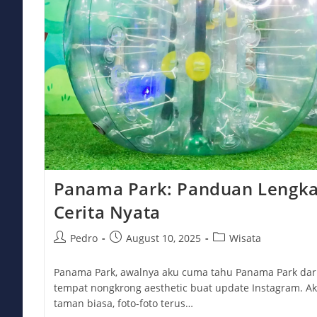
Panama Park: Panduan Lengkap
Cerita Nyata
Post
Post
Post
Pedro
August 10, 2025
Wisata
author:
published:
category:
Panama Park, awalnya aku cuma tahu Panama Park dari
tempat nongkrong aesthetic buat update Instagram. Aku 
taman biasa, foto-foto terus…