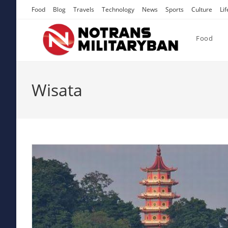
Skip
Food
Blog
Travels
Technology
News
Sports
Culture
Lif
to
content
Food
Wisata