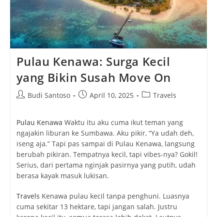
Pulau Kenawa: Surga Kecil
yang Bikin Susah Move On
Post
Post
Post
Budi Santoso
April 10, 2025
Travels
author:
published:
category:
Pulau Kenawa
Waktu itu aku cuma ikut teman yang
ngajakin liburan ke Sumbawa. Aku pikir, “Ya udah deh,
iseng aja.” Tapi pas sampai di Pulau Kenawa, langsung
berubah pikiran. Tempatnya kecil, tapi vibes-nya? Gokil!
Serius, dari pertama nginjak pasirnya yang putih, udah
berasa kayak masuk lukisan.
Travels
Kenawa pulau kecil tanpa penghuni. Luasnya
cuma sekitar 13 hektare, tapi jangan salah. Justru