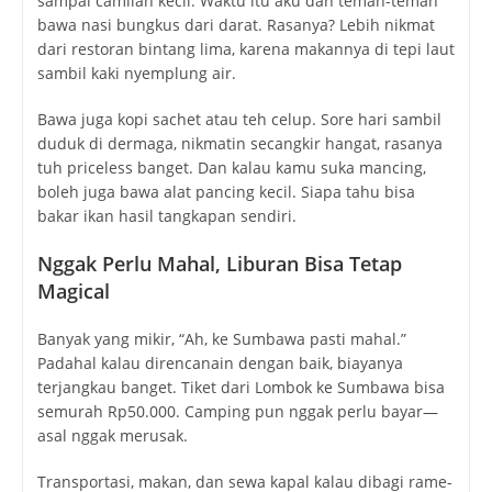
sampai camilan kecil. Waktu itu aku dan teman-teman
bawa nasi bungkus dari darat. Rasanya? Lebih nikmat
dari restoran bintang lima, karena makannya di tepi laut
sambil kaki nyemplung air.
Bawa juga kopi sachet atau teh celup. Sore hari sambil
duduk di dermaga, nikmatin secangkir hangat, rasanya
tuh priceless banget. Dan kalau kamu suka mancing,
boleh juga bawa alat pancing kecil. Siapa tahu bisa
bakar ikan hasil tangkapan sendiri.
Nggak Perlu Mahal, Liburan Bisa Tetap
Magical
Banyak yang mikir, “Ah, ke Sumbawa pasti mahal.”
Padahal kalau direncanain dengan baik, biayanya
terjangkau banget. Tiket dari Lombok ke Sumbawa bisa
semurah Rp50.000. Camping pun nggak perlu bayar—
asal nggak merusak.
Transportasi, makan, dan sewa kapal kalau dibagi rame-