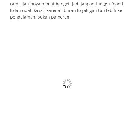
rame, jatuhnya hemat banget. Jadi jangan tunggu “nanti
kalau udah kaya”, karena liburan kayak gini tuh lebih ke
pengalaman, bukan pameran.
Pulau Kenawa Bukan Sekadar Tempat, Tapi
Pengalaman
Aku udah pernah ke banyak pantai dan pulau di
Indonesia. Tapi Kenawa punya tempat spesial di hati.
Mungkin karena kesederhanaannya, mungkin juga