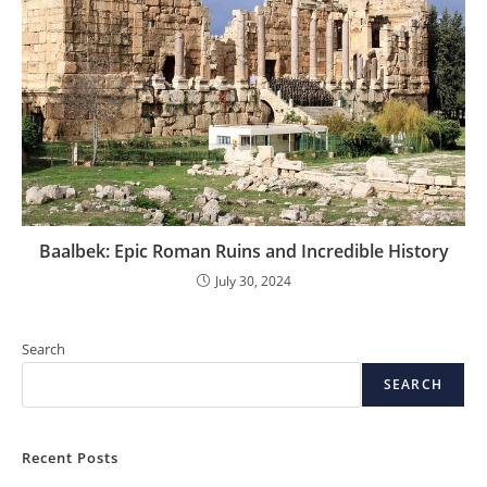
Recent Posts
Mendol Tempe, Kuliner Tradisional yang Sederhana tetapi Selalu
Berhasil Menggugah Selera
Prol Tape, Cita Rasa Lembut yang Selalu Berhasil Menghadirkan
Kehangatan di Setiap Gigitan
Sup Krim Wortel yang Lembut dan Menghangatkan, Sajian Sehat
dengan Rasa Istimewa
Nagasari, Kelezatan Tradisional yang Selalu Menghadirkan
Kehangatan di Setiap Gigitan
Kekurangan Zat Besi: Penyebab, Gejala, dan Cara Mengatasinya
Recent Comments
No comments to show.