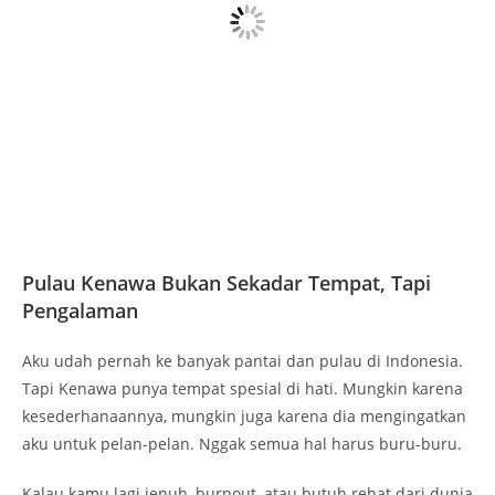
kesederhanaannya, mungkin juga karena dia mengingatkan
aku untuk pelan-pelan. Nggak semua hal harus buru-buru.
Kalau kamu lagi jenuh, burnout, atau butuh rehat dari dunia
yang ribut, coba deh ke sini. Pulau Kenawa nggak cuma
akan menyambut kamu dengan panorama indah, tapi juga
dengan pelukan sunyi yang menenangkan.
Baca Juga Artikel Berikut:
Pantai Serang Blitar: Keindahan
Pantai dengan Pesona Budaya Lokal
Author
Budi Santoso
View all posts