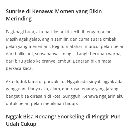
dari balik laut, suasananya… magis. Langit berubah warna,
dari biru gelap ke oranye lembut. Beneran bikin mata
berkaca-kaca.
Aku duduk lama di puncak itu. Nggak ada sinyal, nggak ada
gangguan. Hanya aku, alam, dan rasa tenang yang jarang
banget bisa dirasain di kota. Sungguh, Kenawa ngajarin aku
untuk pelan-pelan menikmati hidup.
Nggak Bisa Renang? Snorkeling di Pinggir Pun
Udah Cukup
Jujur, aku nggak jago berenang. Tapi air laut di sekitar Pulau
Kenawa tenang banget. Bahkan dari dermaga, kita bisa lihat
ikan-ikan kecil dan karang warna-warni. Tanpa harus
nyelam jauh, aku bisa snorkeling santai di pinggiran.
Kalau kamu suka freediving, makin dalam makin cantik. Tapi
buat yang mau aman dan tetap puas, bawa pelampung dan