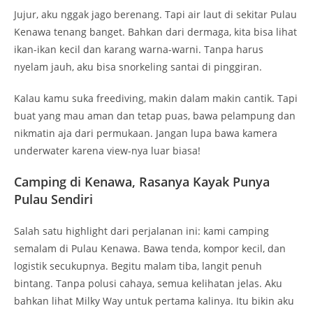
nikmatin aja dari permukaan. Jangan lupa bawa kamera
underwater karena view-nya luar biasa!
Camping di Kenawa, Rasanya Kayak Punya
Pulau Sendiri
Salah satu highlight dari perjalanan ini: kami camping
semalam di Pulau Kenawa. Bawa tenda, kompor kecil, dan
logistik secukupnya. Begitu malam tiba, langit penuh
bintang. Tanpa polusi cahaya, semua kelihatan jelas. Aku
bahkan lihat Milky Way untuk pertama kalinya. Itu bikin aku
speechless.
Tidur di Kenawa itu unik. Denger suara ombak jadi lullaby
alami. Dan ketika pagi datang, kamu bangun langsung
disambut laut biru. Gila sih, ini pengalaman yang nggak
akan pernah aku lupain.
Hal Kecil yang Sering Terlupa: Jaga Kebersihan!