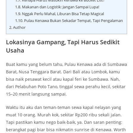
1.7.
Kenapa Harus Masukin Kenawa ke Bucket List?
1.8.
Makanan dan Logistik: Jangan Sampai Lupa!
1.9.
Nggak Perlu Mahal, Liburan Bisa Tetap Magical
1.10.
Pulau Kenawa Bukan Sekadar Tempat, Tapi Pengalaman
2.
Author
Lokasinya Gampang, Tapi Harus Sedikit
Usaha
Buat kamu yang belum tahu, Pulau Kenawa ada di Sumbawa
Barat, Nusa Tenggara Barat. Dari Bali atau Lombok, kamu
bisa naik pesawat kecil atau kapal feri ke Sumbawa. Nah,
dari Pelabuhan Poto Tano, tinggal sewa perahu kecil, sekitar
15–20 menit langsung sampai.
Waktu itu aku dan teman-teman sewa kapal nelayan yang
muat 10 orang. Murah kok, sekitar Rp200 ribu sekali jalan.
Tapi pastikan kamu nego baik-baik, ya. Dan saran penting:
berangkat pagi biar bisa nikmatin sunrise di Kenawa. Worth