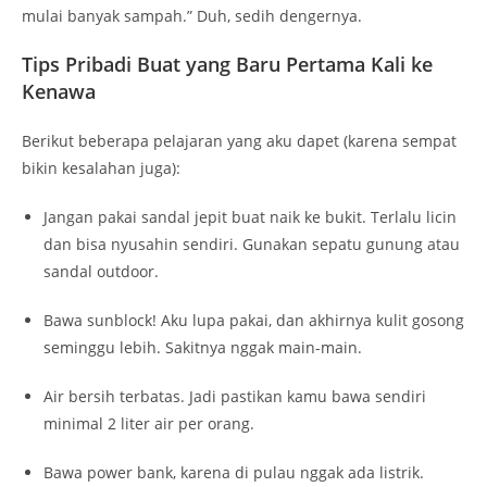
Jangan pakai sandal jepit buat naik ke bukit. Terlalu licin
dan bisa nyusahin sendiri. Gunakan sepatu gunung atau
sandal outdoor.
Bawa sunblock! Aku lupa pakai, dan akhirnya kulit gosong
seminggu lebih. Sakitnya nggak main-main.
Air bersih terbatas. Jadi pastikan kamu bawa sendiri
minimal 2 liter air per orang.
Bawa power bank, karena di pulau nggak ada listrik.
Kecuali kamu emang pengen detoks digital, ya silakan
nikmati aja alamnya.
Keunikan Pulau Kenawa yang Jarang Orang
Bahas
Satu hal yang aku perhatiin: rumput-rumput di savana
Kenawa berubah warna sesuai musim. Waktu musim hujan,