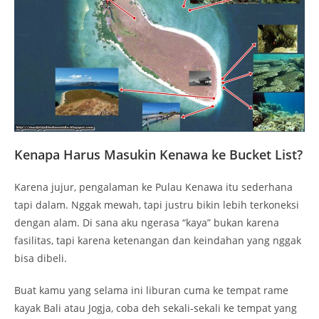
Kenapa Harus Masukin Kenawa ke Bucket List?
Karena jujur, pengalaman ke Pulau Kenawa itu sederhana
tapi dalam. Nggak mewah, tapi justru bikin lebih terkoneksi
dengan alam. Di sana aku ngerasa “kaya” bukan karena
fasilitas, tapi karena ketenangan dan keindahan yang nggak
bisa dibeli.
Buat kamu yang selama ini liburan cuma ke tempat rame
kayak Bali atau Jogja, coba deh sekali-sekali ke tempat yang
lebih sunyi. Kamu akan lihat sisi lain dari diri sendiri yang
mungkin selama ini ketutup sama rutinitas.
Makanan dan Logistik: Jangan Sampai Lupa!
Karena nggak ada warung atau penjaja makanan, kamu
harus bawa sendiri semua logistik. Mulai dari nasi, lauk,
sampai camilan kecil. Waktu itu aku dan teman-teman bawa