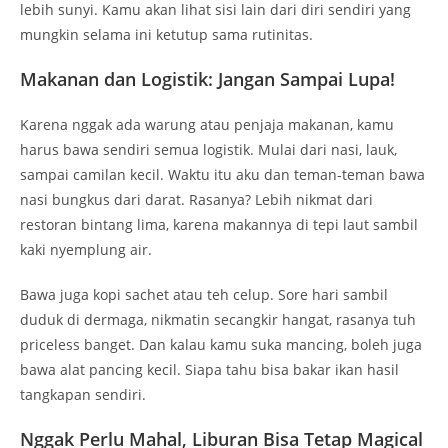
nasi bungkus dari darat. Rasanya? Lebih nikmat dari
restoran bintang lima, karena makannya di tepi laut sambil
kaki nyemplung air.
Bawa juga kopi sachet atau teh celup. Sore hari sambil
duduk di dermaga, nikmatin secangkir hangat, rasanya tuh
priceless banget. Dan kalau kamu suka mancing, boleh juga
bawa alat pancing kecil. Siapa tahu bisa bakar ikan hasil
tangkapan sendiri.
Nggak Perlu Mahal, Liburan Bisa Tetap Magical
Banyak yang mikir, “Ah, ke Sumbawa pasti mahal.” Padahal
kalau direncanain dengan baik, biayanya terjangkau banget.
Tiket dari Lombok ke Sumbawa bisa semurah Rp50.000.
Camping pun nggak perlu bayar—asal nggak merusak.
Transportasi, makan, dan sewa kapal kalau dibagi rame-