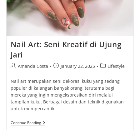
Nail Art: Seni Kreatif di Ujung
Jari
Post
Post
Post
Amanda Costa
January 22, 2025
Lifestyle
author:
published:
category:
Nail art merupakan seni dekorasi kuku yang sedang
populer di kalangan banyak orang, terutama bagi
mereka yang ingin mengekspresikan diri melalui
tampilan kuku. Berbagai desain dan teknik digunakan
untuk mempercantik…
Nail
Continue Reading
Art:
Seni
Kreatif