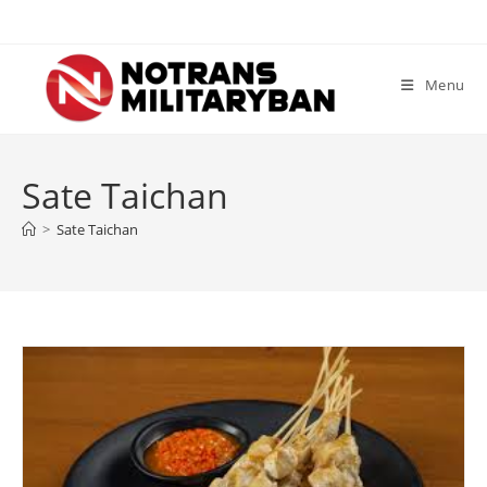
Skip
to
content
Menu
Sate Taichan
>
Sate Taichan