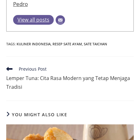
Pedro
View all posts
TAGS
:
KULINER INDONESIA
,
RESEP SATE AYAM
,
SATE TAICHAN
Read
Previous Post
more
Lemper Tuna: Cita Rasa Modern yang Tetap Menjaga
articles
Tradisi
YOU MIGHT ALSO LIKE