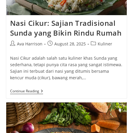
Nasi Cikur: Sajian Tradisional
Sunda yang Bikin Rindu Rumah
Post
Post
Post
Ava Harrison
August 28, 2025
Kuliner
author:
published:
category:
Nasi Cikur adalah salah satu kuliner khas Sunda yang
sederhana, tetapi punya cita rasa yang sangat istimewa.
Sajian ini terbuat dari nasi yang ditumis bersama
kencur muda (cikur), bawang merah,…
Nasi
Continue Reading
Cikur:
Sajian
Tradisional
Sunda
Yang
Bikin
Rindu
Rumah