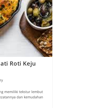
ti Roti Keju
ry
ang memiliki tekstur lembut
kelezatannya dan kemudahan