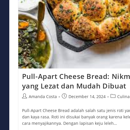
Pull-Apart Cheese Bread: Nikma
yang Lezat dan Mudah Dibuat
Post
Post
Post
Amanda Costa
December 14, 2024
Culina
author:
published:
category:
Pull-Apart Cheese Bread adalah salah satu jenis roti y
dan kaya rasa. Roti ini disukai banyak orang karena 
cara menyajikannya. Dengan lapisan keju leleh…