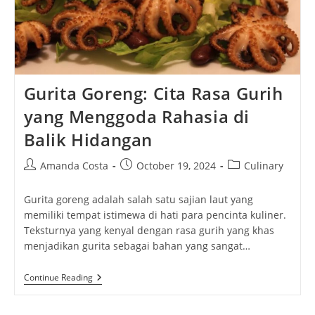
Gurita Goreng: Cita Rasa Gurih
yang Menggoda Rahasia di
Balik Hidangan
Post
Post
Post
Amanda Costa
October 19, 2024
Culinary
author:
published:
category:
Gurita goreng adalah salah satu sajian laut yang
memiliki tempat istimewa di hati para pencinta kuliner.
Teksturnya yang kenyal dengan rasa gurih yang khas
menjadikan gurita sebagai bahan yang sangat…
Gurita
Continue Reading
Goreng:
Cita
Rasa