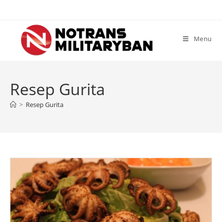
Skip
to
content
Menu
Resep Gurita
>
Resep Gurita