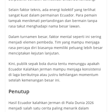
Selain faktor teknis, ada energi kolektif yang terlihat
sangat kuat dalam permainan Ecuador. Para pemain
tampak menikmati pertandingan dan bermain tanpa
rasa takut menghadapi nama besar lawan.
Dalam turnamen besar, faktor mental seperti ini sering
menjadi elemen pembeda. Tim yang mampu menjaga
rasa percaya diri biasanya memiliki peluang lebih besar
menciptakan kejutan lanjutan.
Kini, publik sepak bola dunia tentu menunggu apakah
Ecuador Kalahkan Jerman mampu menjaga konsistensi
di laga berikutnya atau justru kehilangan momentum
setelah kemenangan besar ini.
Penutup
Hasil Ecuador kalahkan Jerman di Piala Dunia 2026
menjadi salah satu cerita paling menarik dalam