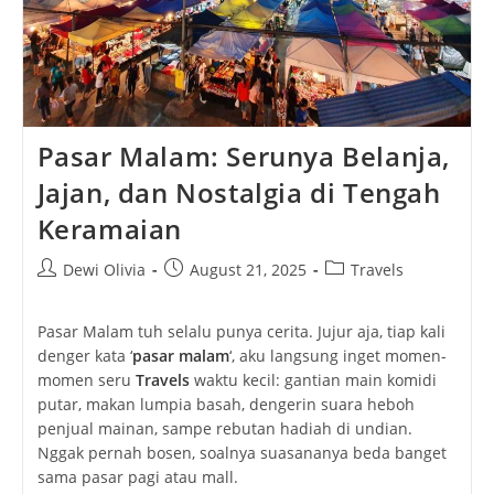
Pasar Malam: Serunya Belanja,
Jajan, dan Nostalgia di Tengah
Keramaian
Post
Post
Post
Dewi Olivia
August 21, 2025
Travels
author:
published:
category:
Pasar Malam tuh selalu punya cerita. Jujur aja, tiap kali
denger kata ‘
pasar malam
‘, aku langsung inget momen-
momen seru
Travels
waktu kecil: gantian main komidi
putar, makan lumpia basah, dengerin suara heboh
penjual mainan, sampe rebutan hadiah di undian.
Nggak pernah bosen, soalnya suasananya beda banget
sama pasar pagi atau mall.