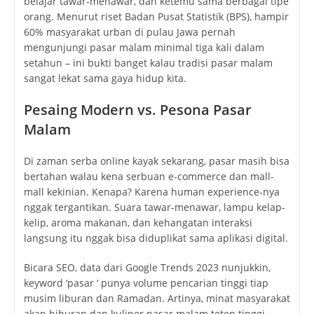
belajar tawar-menawar, dan ketemu sama berbagai tipe
orang. Menurut riset Badan Pusat Statistik (BPS), hampir
60% masyarakat urban di pulau Jawa pernah
mengunjungi pasar malam minimal tiga kali dalam
setahun – ini bukti banget kalau tradisi pasar malam
sangat lekat sama gaya hidup kita.
Pesaing Modern vs. Pesona Pasar
Malam
Di zaman serba online kayak sekarang, pasar masih bisa
bertahan walau kena serbuan e-commerce dan mall-
mall kekinian. Kenapa? Karena human experience-nya
nggak tergantikan. Suara tawar-menawar, lampu kelap-
kelip, aroma makanan, dan kehangatan interaksi
langsung itu nggak bisa diduplikat sama aplikasi digital.
Bicara SEO, data dari Google Trends 2023 nunjukkin,
keyword ‘pasar ‘ punya volume pencarian tinggi tiap
musim liburan dan Ramadan. Artinya, minat masyarakat
akan hiburan dan kuliner pasar malam tetep tinggi,