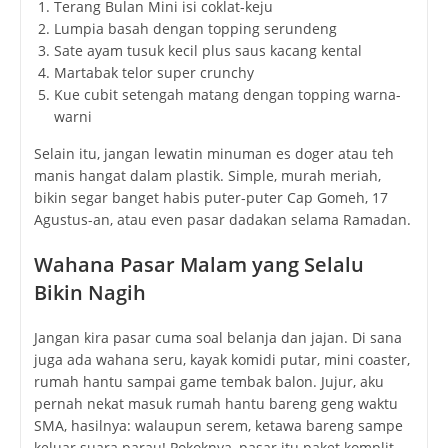
Terang Bulan Mini isi coklat-keju
Lumpia basah dengan topping serundeng
Sate ayam tusuk kecil plus saus kacang kental
Martabak telor super crunchy
Kue cubit setengah matang dengan topping warna-
warni
Selain itu, jangan lewatin minuman es doger atau teh
manis hangat dalam plastik. Simple, murah meriah,
bikin segar banget habis puter-puter Cap Gomeh, 17
Agustus-an, atau even pasar dadakan selama Ramadan.
Wahana Pasar Malam yang Selalu
Bikin Nagih
Jangan kira pasar cuma soal belanja dan jajan. Di sana
juga ada wahana seru, kayak komidi putar, mini coaster,
rumah hantu sampai game tembak balon. Jujur, aku
pernah nekat masuk rumah hantu bareng geng waktu
SMA, hasilnya: walaupun serem, ketawa bareng sampe
keluar suara parau! Pokoknya, pasar itu paket komplit