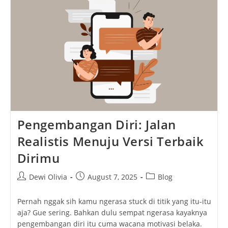
Jajan,
Dan
Nostalgia
Di
Tengah
Keramaian
Pengembangan Diri: Jalan
Realistis Menuju Versi Terbaik
Dirimu
Post
Post
Post
Dewi Olivia
August 7, 2025
Blog
author:
published:
category:
Pernah nggak sih kamu ngerasa stuck di titik yang itu-itu
aja? Gue sering. Bahkan dulu sempat ngerasa kayaknya
pengembangan diri itu cuma wacana motivasi belaka.