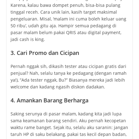
Karena, kalau bawa dompet penuh, bisa-bisa pulang
tinggal receh. Cara unik lain, kasih target maksimal
pengeluaran. Misal, ‘malam ini cuma boleh keluar uang
50 ribu’, udah gitu aja. Hampir semua pedagang di
pasar malam belum pakai QRIS atau digital payment,
jadi cash is king.
3. Cari Promo dan Cicipan
Pernah nggak sih, dikasih tester atau cicipan gratis dari
penjual? Nah, selalu tanya ke pedagang (dengan ramah
ya!), “Ada tester nggak, Bu?” Biasanya mereka jadi lebih
welcome dan kadang ngasih diskon dadakan.
4. Amankan Barang Berharga
Saking serunya di pasar malam, kadang kita jadi lupa
sama keamanan barang sendiri. Aku pernah kecopetan
waktu rame banget. Sejak itu, selalu aku saranin: jangan
taruh HP di saku belakang, pakai tas kecil depan badan,