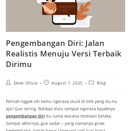
Pengembangan Diri: Jalan
Realistis Menuju Versi Terbaik
Dirimu
Post
Post
Post
Dewi Olivia
August 7, 2025
Blog
author:
published:
category:
Pernah nggak sih kamu ngerasa stuck di titik yang itu-itu
aja? Gue sering. Bahkan dulu sempat ngerasa kayaknya
pengembangan diri
itu cuma wacana motivasi belaka.
Sampai akhirnya, gue sadar – yang namanya grow,
berkembang, nggak harus langsung jadi luar biasa.