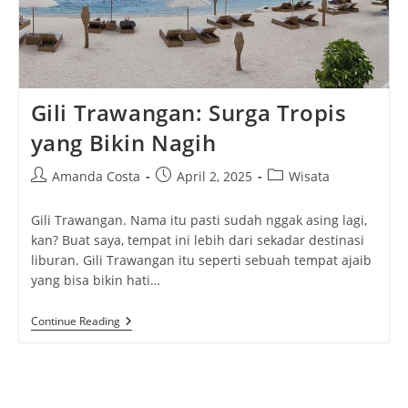
Gili Trawangan: Surga Tropis
yang Bikin Nagih
Post
Post
Post
Amanda Costa
April 2, 2025
Wisata
author:
published:
category:
Gili Trawangan. Nama itu pasti sudah nggak asing lagi,
kan? Buat saya, tempat ini lebih dari sekadar destinasi
liburan. Gili Trawangan itu seperti sebuah tempat ajaib
yang bisa bikin hati…
Gili
Continue Reading
Trawangan:
Surga
Tropis
Yang
Bikin