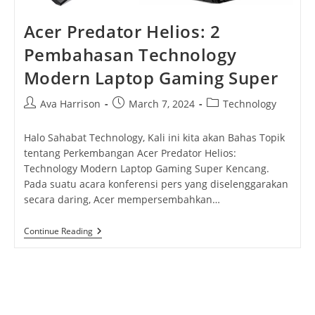
Acer Predator Helios: 2
Pembahasan Technology
Modern Laptop Gaming Super
Post
Post
Post
Ava Harrison
March 7, 2024
Technology
author:
published:
category:
Halo Sahabat Technology, Kali ini kita akan Bahas Topik
tentang Perkembangan Acer Predator Helios:
Technology Modern Laptop Gaming Super Kencang.
Pada suatu acara konferensi pers yang diselenggarakan
secara daring, Acer mempersembahkan…
Acer
Continue Reading
Predator
Helios:
2
Pembahasan
Technology
Modern
Laptop