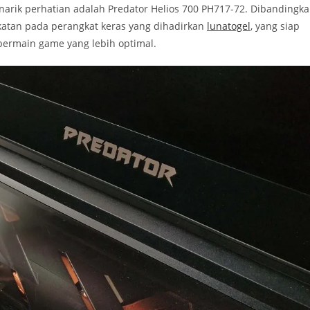
narik perhatian adalah Predator Helios 700 PH717-72. Dibandingk
katan pada perangkat keras yang dihadirkan
lunatogel
, yang siap
ermain game yang lebih optimal.