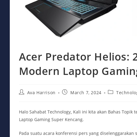
Acer Predator Helios:
Modern Laptop Gamin
Post
Post
Post
Ava Harrison
March 7, 2024
Technolo
author:
published:
category:
Halo Sahabat Technology
,
Kali ini kita akan Bahas Topi
Laptop Gaming Super Kencang.
Pada suatu acara konferensi pers yang diselenggarakan