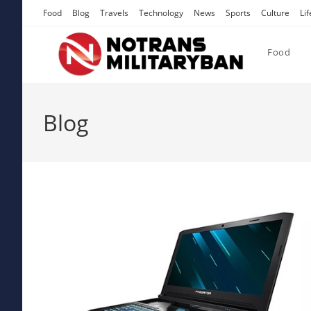
Skip
Food
Blog
Travels
Technology
News
Sports
Culture
Lif
to
content
Food
Blog