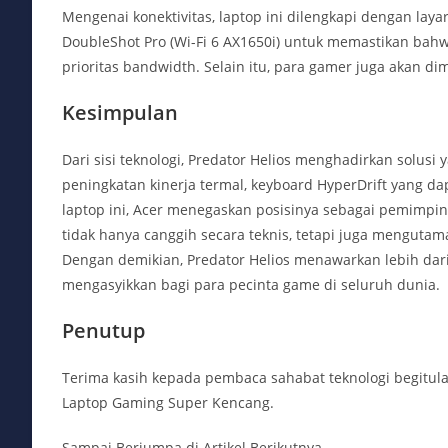
Mengenai konektivitas, laptop ini dilengkapi dengan layar
DoubleShot Pro (Wi-Fi 6 AX1650i) untuk memastikan ba
prioritas bandwidth. Selain itu, para gamer juga akan d
Kesimpulan
Dari sisi teknologi, Predator Helios menghadirkan solus
peningkatan kinerja termal, keyboard HyperDrift yang dap
laptop ini, Acer menegaskan posisinya sebagai pemimpi
tidak hanya canggih secara teknis, tetapi juga mengut
Dengan demikian, Predator Helios menawarkan lebih dar
mengasyikkan bagi para pecinta game di seluruh dunia.
Penutup
Terima kasih kepada pembaca sahabat teknologi begitul
Laptop Gaming Super Kencang.
Sampai Berjumpa di Artikel Berikutnya.