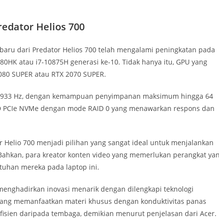
redator Helios 700
baru dari Predator Helios 700 telah mengalami peningkatan pada
980HK atau i7-10875H generasi ke-10. Tidak hanya itu, GPU yang
2080 SUPER atau RTX 2070 SUPER.
ai 2933 Hz, dengan kemampuan penyimpanan maksimum hingga 64
SSD PCIe NVMe dengan mode RAID 0 yang menawarkan respons dan
or Helio 700 menjadi pilihan yang sangat ideal untuk menjalankan
Bahkan, para kreator konten video yang memerlukan perangkat ya
uhan mereka pada laptop ini.
menghadirkan inovasi menarik dengan dilengkapi teknologi
ang memanfaatkan materi khusus dengan konduktivitas panas
h efisien daripada tembaga, demikian menurut penjelasan dari Acer.