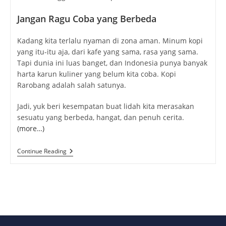
Jangan Ragu Coba yang Berbeda
Kadang kita terlalu nyaman di zona aman. Minum kopi
yang itu-itu aja, dari kafe yang sama, rasa yang sama.
Tapi dunia ini luas banget, dan Indonesia punya banyak
harta karun kuliner yang belum kita coba. Kopi
Rarobang adalah salah satunya.
Jadi, yuk beri kesempatan buat lidah kita merasakan
sesuatu yang berbeda, hangat, dan penuh cerita.
(more…)
Kopi
Continue Reading
Rarobang:
Aroma
Rempah
Dari
Timur
Indonesia
Yang
Bikin
Rindu