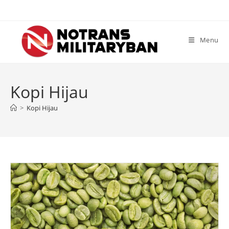
Skip
to
content
Menu
Kopi Hijau
>
Kopi Hijau