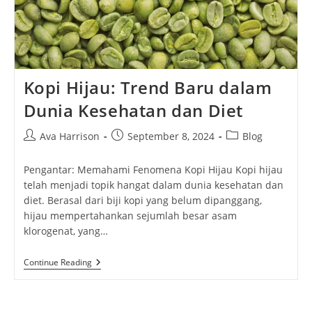
Kopi Hijau: Trend Baru dalam
Dunia Kesehatan dan Diet
Post
Post
Post
Ava Harrison
September 8, 2024
Blog
author:
published:
category:
Pengantar: Memahami Fenomena Kopi Hijau Kopi hijau
telah menjadi topik hangat dalam dunia kesehatan dan
diet. Berasal dari biji kopi yang belum dipanggang,
hijau mempertahankan sejumlah besar asam
klorogenat, yang…
Kopi
Continue Reading
Hijau:
Trend
Baru
Dalam