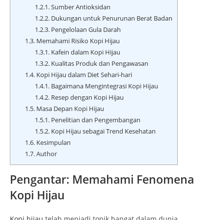
1.2.1.
Sumber Antioksidan
1.2.2.
Dukungan untuk Penurunan Berat Badan
1.2.3.
Pengelolaan Gula Darah
1.3.
Memahami Risiko Kopi Hijau
1.3.1.
Kafein dalam Kopi Hijau
1.3.2.
Kualitas Produk dan Pengawasan
1.4.
Kopi Hijau dalam Diet Sehari-hari
1.4.1.
Bagaimana Mengintegrasi Kopi Hijau
1.4.2.
Resep dengan Kopi Hijau
1.5.
Masa Depan Kopi Hijau
1.5.1.
Penelitian dan Pengembangan
1.5.2.
Kopi Hijau sebagai Trend Kesehatan
1.6.
Kesimpulan
1.7.
Author
Pengantar: Memahami Fenomena
Kopi Hijau
Kopi hijau
telah menjadi topik hangat dalam dunia