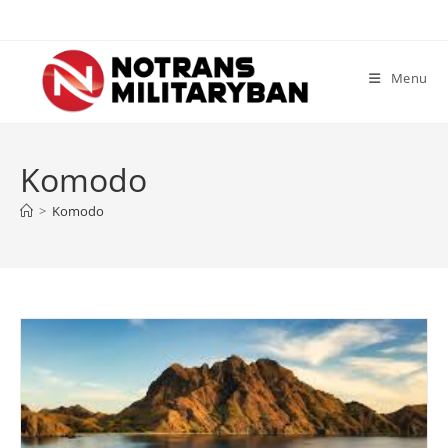
Skip
to
content
Menu
Komodo
>
Komodo