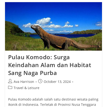
Komodo
Sebagai
Destinasi
Wisata
Dunia
Pulau Komodo: Surga
Keindahan Alam dan Habitat
Sang Naga Purba
Post
Post
Ava Harrison
October 13, 2024
author:
published:
Post
Travel & Leisure
category:
Pulau Komodo adalah salah satu destinasi wisata paling
ikonik di Indonesia. Terletak di Provinsi Nusa Tenggara