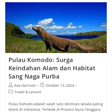
Komodo
Sebagai
Destinasi
Wisata
Dunia
Pulau Komodo: Surga
Keindahan Alam dan Habitat
Sang Naga Purba
Post
Post
Ava Harrison
October 13, 2024
author:
published:
Post
Travel & Leisure
category:
Pulau Komodo adalah salah satu destinasi wisata paling
ikonik di Indonesia. Terletak di Provinsi Nusa Tenggara