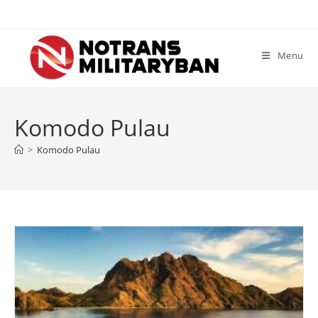
Skip
to
content
Menu
Komodo Pulau
>
Komodo Pulau