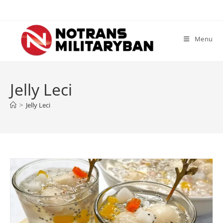
Skip
to
content
Menu
Jelly Leci
>
Jelly Leci