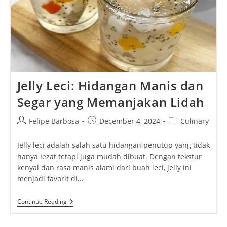
Jelly Leci: Hidangan Manis dan
Segar yang Memanjakan Lidah
Post
Post
Post
Felipe Barbosa
December 4, 2024
Culinary
author:
published:
category:
Jelly leci adalah salah satu hidangan penutup yang tidak
hanya lezat tetapi juga mudah dibuat. Dengan tekstur
kenyal dan rasa manis alami dari buah leci, jelly ini
menjadi favorit di…
Jelly
Continue Reading
Leci:
Hidangan
Manis